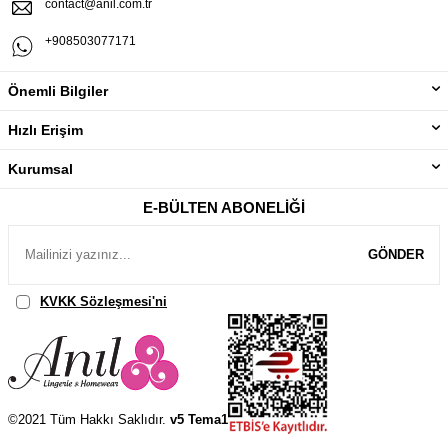
contact@anil.com.tr
+908503077171
Önemli Bilgiler
Hızlı Erişim
Kurumsal
E-BÜLTEN ABONELIĞI
GÖNDER
KVKK Sözleşmesi'ni
, Okudum, Kabul Ediyorum.
©2021 Tüm Hakkı Saklıdır.
v5 Tema1