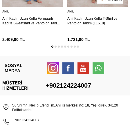
ANIL
ANIL
Anil Kadın Uzun Kollu Fermuarlı
Anıl Kadın Uzun Kollu T-Shirt ve
Kadife Sweatshirt ve Pantolon Takım
Pantolon Takım (11618)
11625
2.409,90
TL
1.721,90
TL
SOSYAL
MEDYA
MÜŞTERI
+902124224007
HIZMETLERI
Sururi mh. Necip Efendi sk. Anıl iş merkezi no: 18, Yeşildirek, 34120
Fatih/İstanbul
+902124224007