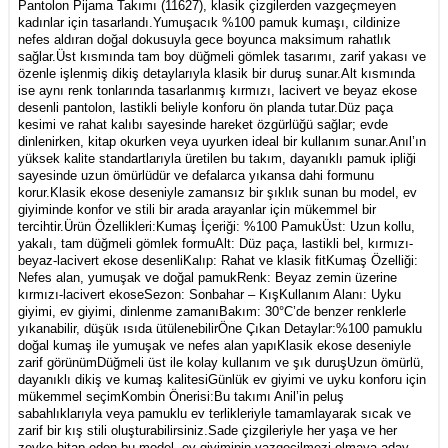
Pantolon Pijama Takımı (11627), klasik çizgilerden vazgeçmeyen
kadınlar için tasarlandı.Yumuşacık %100 pamuk kumaşı, cildinize
nefes aldıran doğal dokusuyla gece boyunca maksimum rahatlık
sağlar.Üst kısmında tam boy düğmeli gömlek tasarımı, zarif yakası ve
özenle işlenmiş dikiş detaylarıyla klasik bir duruş sunar.Alt kısmında
ise aynı renk tonlarında tasarlanmış kırmızı, lacivert ve beyaz ekose
desenli pantolon, lastikli beliyle konforu ön planda tutar.Düz paça
kesimi ve rahat kalıbı sayesinde hareket özgürlüğü sağlar; evde
dinlenirken, kitap okurken veya uyurken ideal bir kullanım sunar.Anıl’ın
yüksek kalite standartlarıyla üretilen bu takım, dayanıklı pamuk ipliği
sayesinde uzun ömürlüdür ve defalarca yıkansa dahi formunu
korur.Klasik ekose deseniyle zamansız bir şıklık sunan bu model, ev
giyiminde konfor ve stili bir arada arayanlar için mükemmel bir
tercihtir.Ürün Özellikleri:Kumaş İçeriği: %100 PamukÜst: Uzun kollu,
yakalı, tam düğmeli gömlek formuAlt: Düz paça, lastikli bel, kırmızı-
beyaz-lacivert ekose desenliKalıp: Rahat ve klasik fitKumaş Özelliği:
Nefes alan, yumuşak ve doğal pamukRenk: Beyaz zemin üzerine
kırmızı-lacivert ekoseSezon: Sonbahar – KışKullanım Alanı: Uyku
giyimi, ev giyimi, dinlenme zamanıBakım: 30°C’de benzer renklerle
yıkanabilir, düşük ısıda ütülenebilirÖne Çıkan Detaylar:%100 pamuklu
doğal kumaş ile yumuşak ve nefes alan yapıKlasik ekose deseniyle
zarif görünümDüğmeli üst ile kolay kullanım ve şık duruşUzun ömürlü,
dayanıklı dikiş ve kumaş kalitesiGünlük ev giyimi ve uyku konforu için
mükemmel seçimKombin Önerisi:Bu takımı Anil’in peluş
sabahlıklarıyla veya pamuklu ev terlikleriyle tamamlayarak sıcak ve
zarif bir kış stili oluşturabilirsiniz.Sade çizgileriyle her yaşa ve her
zevke hitap eden bu model, ev giyiminin vazgeçilmezi olmaya aday.