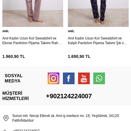
ANIL
ANIL
Anıl Kadın Uzun Kol Sweatshirt ve
Anıl Kadın Uzun Kol Sweatshirt ve
Ekose Pantolon Pijama Takımı Rahat
Kalpli Pantolon Pijama Takımı Şık ve
ve Şık Ev Giyimi 11585
Rahat Ev Giyimi 11583
1.960,90
TL
1.690,90
TL
SOSYAL
MEDYA
MÜŞTERI
+902124224007
HIZMETLERI
Sururi mh. Necip Efendi sk. Anıl iş merkezi no: 18, Yeşildirek, 34120
Fatih/İstanbul
+902124224007