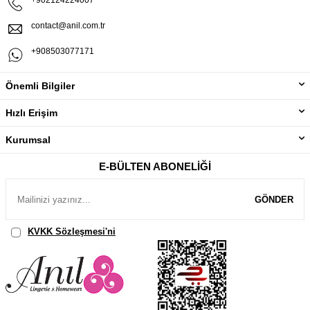
contact@anil.com.tr
+908503077171
Önemli Bilgiler
Hızlı Erişim
Kurumsal
E-BÜLTEN ABONELIĞI
GÖNDER
KVKK Sözleşmesi'ni
, Okudum, Kabul Ediyorum.