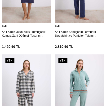
ANIL
ANIL
Anıl Kadın Uzun Kollu, Yumuşacık
Anıl Kadın Kapüşonlu Fermuarlı
Kumaş, Zarif Düğmeli Tasarım
Sweatshirt ve Pantolon Takımı
Gecelik(11615)
(11605)
1.420,90
TL
2.810,90
TL
YENI
YENI