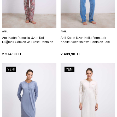
ANIL
ANIL
Anıl Kadın Pamuklu Uzun Kol
Anil Kadın Uzun Kollu Fermuarlı
Düğmeli Gömlek ve Ekose Pantolon
Kadife Sweatshirt ve Pantolon Takım
Pijama Takımı Zamansız Şıklık 11627
11625
2.274,90
TL
2.409,90
TL
YENI
YENI