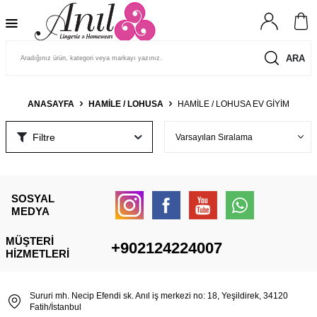
ARA
ANASAYFA
HAMILE / LOHUSA
HAMILE / LOHUSA EV GIYIM
Filtre
SOSYAL
MEDYA
MÜŞTERI
+902124224007
HIZMETLERI
Sururi mh. Necip Efendi sk. Anıl iş merkezi no: 18, Yeşildirek, 34120
Fatih/İstanbul