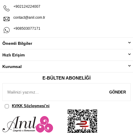
+902124224007
contact@anil.com.tr
+908503077171
Önemli Bilgiler
Hızlı Erişim
Kurumsal
E-BÜLTEN ABONELIĞI
GÖNDER
KVKK Sözleşmesi'ni
, Okudum, Kabul Ediyorum.