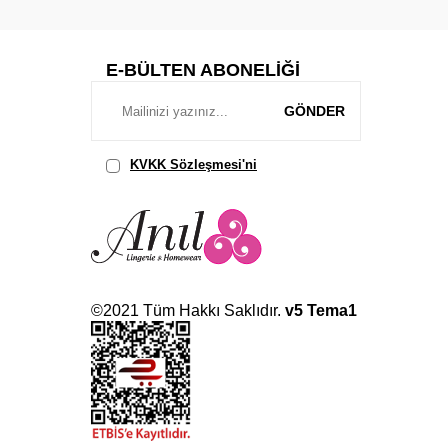
E-BÜLTEN ABONELIĞI
GÖNDER
KVKK Sözleşmesi'ni
, Okudum,
Kabul Ediyorum.
©2021 Tüm Hakkı Saklıdır.
v5 Tema1