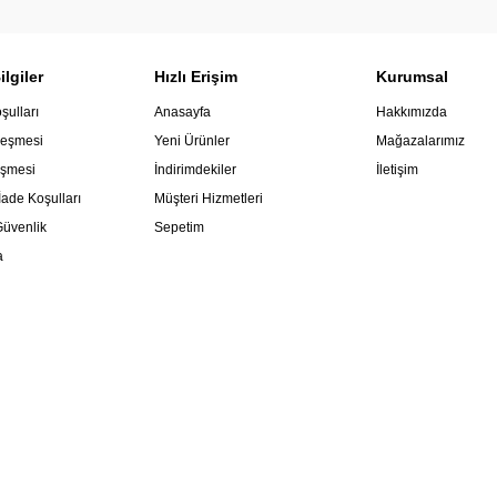
lgiler
Hızlı Erişim
Kurumsal
şulları
Anasayfa
Hakkımızda
leşmesi
Yeni Ürünler
Mağazalarımız
eşmesi
İndirimdekiler
İletişim
İade Koşulları
Müşteri Hizmetleri
 Güvenlik
Sepetim
a