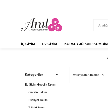
İÇ GIYIM
EV GIYIM
KORSE / JÜPON / KOMBI
Kategoriler
Ev Giyim Gecelik Takım
Gecelik Takım
Büstiyer Takım
T-Shirt Takım