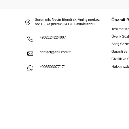
Sururi mh. Necip Efendi sk. Anıl iş merkezi
Önemli Bi
no: 18, Yeşildirek, 34120 Fatih/İstanbul
Teslimat Ko
Üyelik Söz
+902124224007
Satış Sözl
Garanti ve 
contact@anil.com.tr
Gizlilik ve
Hakkımızd
+908503077171