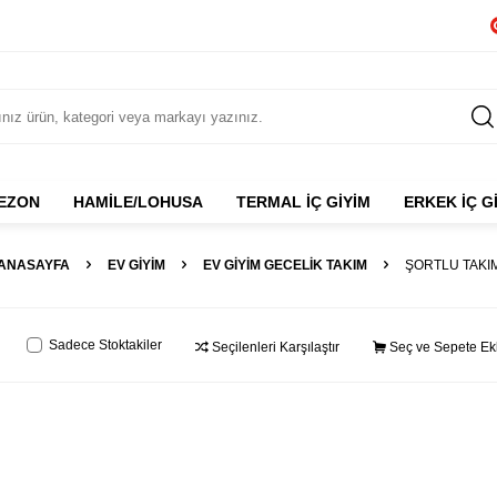
NEZON
HAMILE/LOHUSA
TERMAL İÇ GIYIM
ERKEK İÇ G
ANASAYFA
EV GIYIM
EV GIYIM GECELIK TAKIM
ŞORTLU TAKI
Sadece Stoktakiler
Seçilenleri Karşılaştır
Seç ve Sepete Ek