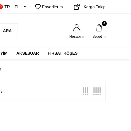
TR − TL
Favorilerim
Kargo Takip
0
ARA
Hesabım
Sepetim
IYIM
AKSESUAR
FIRSAT KÖŞESİ
M
Görünüm:
le