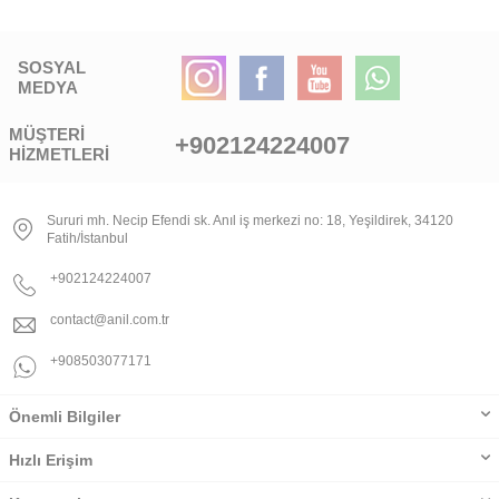
SOSYAL
MEDYA
MÜŞTERI
+902124224007
HIZMETLERI
Sururi mh. Necip Efendi sk. Anıl iş merkezi no: 18, Yeşildirek, 34120
Fatih/İstanbul
+902124224007
contact@anil.com.tr
+908503077171
Önemli Bilgiler
Hızlı Erişim