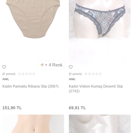
+ 4 Renk
(0
yorum)
(0
yorum)
ANIL
ANIL
Kadın Pamuklu Ribana Slip (2687)
Kadın Viskon Kumaş Desenli Slip
(2742)
151,90
TL
69,91
TL