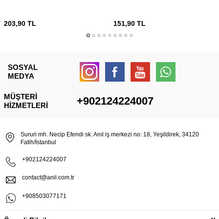
203,90
TL
151,90
TL
SOSYAL
MEDYA
MÜŞTERI
+902124224007
HIZMETLERI
Sururi mh. Necip Efendi sk. Anıl iş merkezi no: 18, Yeşildirek, 34120
Fatih/İstanbul
+902124224007
contact@anil.com.tr
+908503077171