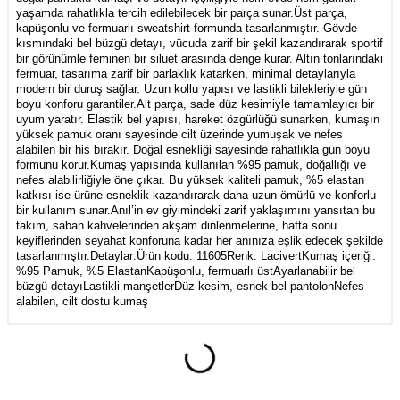
yaşamda rahatlıkla tercih edilebilecek bir parça sunar.Üst parça,
kapüşonlu ve fermuarlı sweatshirt formunda tasarlanmıştır. Gövde
kısmındaki bel büzgü detayı, vücuda zarif bir şekil kazandırarak sportif
bir görünümle feminen bir siluet arasında denge kurar. Altın tonlarındaki
fermuar, tasarıma zarif bir parlaklık katarken, minimal detaylarıyla
modern bir duruş sağlar. Uzun kollu yapısı ve lastikli bilekleriyle gün
boyu konforu garantiler.Alt parça, sade düz kesimiyle tamamlayıcı bir
uyum yaratır. Elastik bel yapısı, hareket özgürlüğü sunarken, kumaşın
yüksek pamuk oranı sayesinde cilt üzerinde yumuşak ve nefes
alabilen bir his bırakır. Doğal esnekliği sayesinde rahatlıkla gün boyu
formunu korur.Kumaş yapısında kullanılan %95 pamuk, doğallığı ve
nefes alabilirliğiyle öne çıkar. Bu yüksek kaliteli pamuk, %5 elastan
katkısı ise ürüne esneklik kazandırarak daha uzun ömürlü ve konforlu
bir kullanım sunar.Anıl’in ev giyimindeki zarif yaklaşımını yansıtan bu
takım, sabah kahvelerinden akşam dinlenmelerine, hafta sonu
keyiflerinden seyahat konforuna kadar her anınıza eşlik edecek şekilde
tasarlanmıştır.Detaylar:Ürün kodu: 11605Renk: LacivertKumaş içeriği:
%95 Pamuk, %5 ElastanKapüşonlu, fermuarlı üstAyarlanabilir bel
büzgü detayıLastikli manşetlerDüz kesim, esnek bel pantolonNefes
alabilen, cilt dostu kumaş