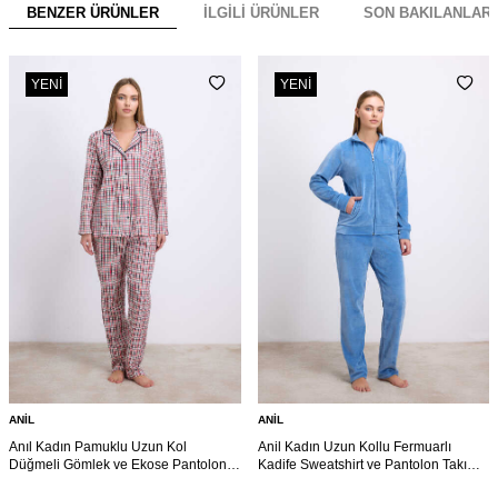
BENZER ÜRÜNLER
İLGILI ÜRÜNLER
SON BAKILANLAR
YENI
YENI
ANIL
ANIL
Anıl Kadın Pamuklu Uzun Kol
Anil Kadın Uzun Kollu Fermuarlı
Düğmeli Gömlek ve Ekose Pantolon
Kadife Sweatshirt ve Pantolon Takım
Pijama Takımı Zamansız Şıklık 11627
11625