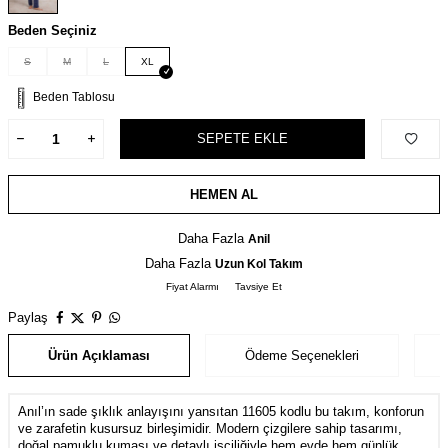
Beden Seçiniz
S
M
L
XL
Beden Tablosu
SEPETE EKLE
HEMEN AL
Daha Fazla
Anil
Daha Fazla
Uzun Kol Takım
Fiyat Alarmı
Tavsiye Et
Paylaş
Ürün Açıklaması
Ödeme Seçenekleri
Anıl’ın sade şıklık anlayışını yansıtan 11605 kodlu bu takım, konforun
ve zarafetin kusursuz birleşimidir. Modern çizgilere sahip tasarımı,
doğal pamuklu kumaşı ve detaylı işçiliğiyle hem evde hem günlük