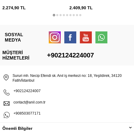
2.274,90
TL
2.409,90
TL
SOSYAL
MEDYA
MÜŞTERI
+902124224007
HIZMETLERI
Sururi mh. Necip Efendi sk. Anıl iş merkezi no: 18, Yeşildirek, 34120
Fatih/İstanbul
+902124224007
contact@anil.com.tr
+908503077171
Önemli Bilgiler