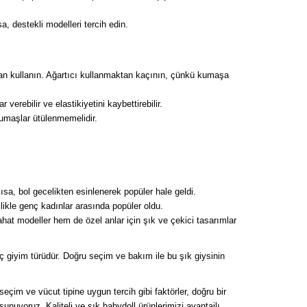
, destekli modelleri tercih edin.
jan kullanın. Ağartıcı kullanmaktan kaçının, çünkü kumaşa
rebilir ve elastikiyetini kaybettirebilir.
kumaşlar ütülenmemelidir.
ısa, bol gecelikten esinlenerek popüler hale geldi.
likle genç kadınlar arasında popüler oldu.
hat modeller hem de özel anlar için şık ve çekici tasarımlar
ç giyim türüdür. Doğru seçim ve bakım ile bu şık giysinin
çim ve vücut tipine uygun tercih gibi faktörler, doğru bir
uyoruz. Kaliteli ve şık babydoll ürünlerimizi avantajlı