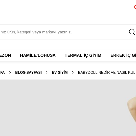
NEZON
HAMILE/LOHUSA
TERMAL İÇ GIYIM
ERKEK İÇ G
FA
BLOG SAYFASI
EV GIYIM
BABYDOLL NEDIR VE NASIL KUL