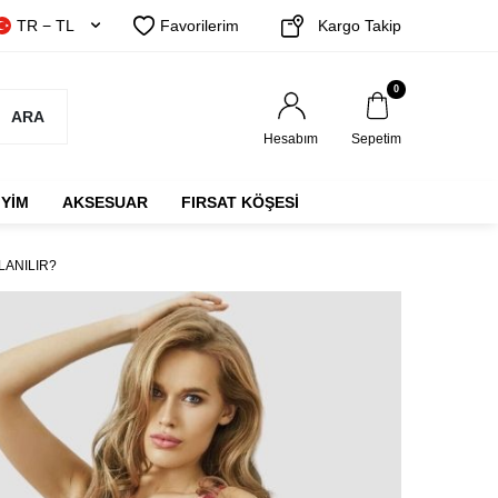
TR − TL
Favorilerim
Kargo Takip
0
ARA
Hesabım
Sepetim
IYIM
AKSESUAR
FIRSAT KÖŞESİ
LANILIR?