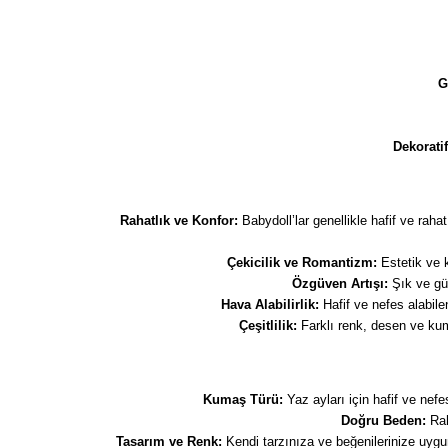
G
Dekoratif
Rahatlık ve Konfor:
Babydoll’lar genellikle hafif ve ra
Çekicilik ve Romantizm:
Estetik ve k
Özgüven Artışı:
Şık ve güz
Hava Alabilirlik:
Hafif ve nefes alabile
Çeşitlilik:
Farklı renk, desen ve kuma
Kumaş Türü:
Yaz ayları için hafif ve nefe
Doğru Beden:
Rah
Tasarım ve Renk:
Kendi tarzınıza ve beğenilerinize uygun