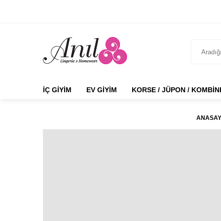
İÇ GIYIM
EV GIYIM
KORSE / JÜPON / KOMBI
ANASAY