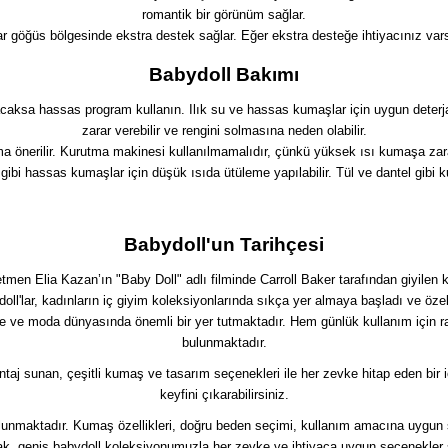
romantik bir görünüm sağlar.
r göğüs bölgesinde ekstra destek sağlar. Eğer ekstra desteğe ihtiyacınız varsa
Babydoll Bakımı
acaksa hassas program kullanın. Ilık su ve hassas kumaşlar için uygun deter
zarar verebilir ve rengini solmasına neden olabilir.
önerilir. Kurutma makinesi kullanılmamalıdır, çünkü yüksek ısı kumaşa zarar ve
gibi hassas kumaşlar için düşük ısıda ütüleme yapılabilir. Tül ve dantel gibi 
Babydoll'un Tarihçesi
etmen Elia Kazan’ın "Baby Doll" adlı filminde Carroll Baker tarafından giyilen k
oll'lar, kadınların iç giyim koleksiyonlarında sıkça yer almaya başladı ve özel
te ve moda dünyasında önemli bir yer tutmaktadır. Hem günlük kullanım için ra
bulunmaktadır.
taj sunan, çeşitli kumaş ve tasarım seçenekleri ile her zevke hitap eden bir i
keyfini çıkarabilirsiniz.
lunmaktadır. Kumaş özellikleri, doğru beden seçimi, kullanım amacına uygun se
k, geniş babydoll koleksiyonumuzla her zevke ve ihtiyaca uygun seçenekler sun