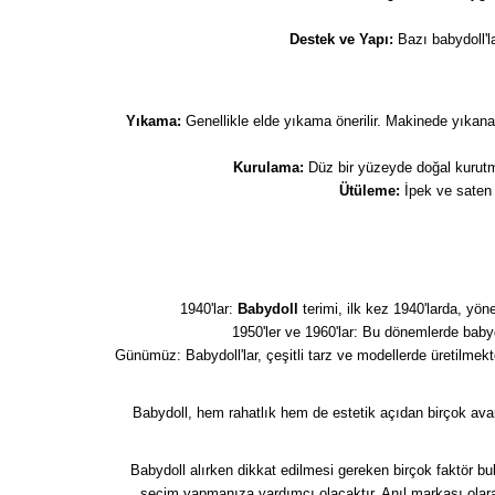
Destek ve Yapı:
Bazı babydoll'la
Yıkama:
Genellikle elde yıkama önerilir. Makinede yıkan
Kurulama:
Düz bir yüzeyde doğal kurutma 
Ütüleme:
İpek ve saten 
1940'lar:
Babydoll
terimi, ilk kez 1940'larda, yön
1950'ler ve 1960'lar: Bu dönemlerde babyd
Günümüz: Babydoll'lar, çeşitli tarz ve modellerde üretilmek
Babydoll, hem rahatlık hem de estetik açıdan birçok avan
Babydoll alırken dikkat edilmesi gereken birçok faktör bu
seçim yapmanıza yardımcı olacaktır. Anıl markası olara