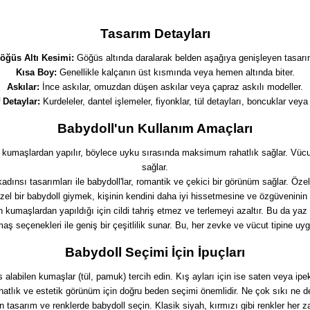
Tasarım Detayları
öğüs Altı Kesimi:
Göğüs altında daralarak belden aşağıya genişleyen tasarı
Kısa Boy:
Genellikle kalçanın üst kısmında veya hemen altında biter.
Askılar:
İnce askılar, omuzdan düşen askılar veya çapraz askılı modeller.
 Detaylar:
Kurdeleler, dantel işlemeler, fiyonklar, tül detayları, boncuklar veya
Babydoll'un Kullanım Amaçları
hat kumaşlardan yapılır, böylece uyku sırasında maksimum rahatlık sağlar. Vü
sağlar.
adınsı tasarımları ile babydoll'lar, romantik ve çekici bir görünüm sağlar. Özel 
el bir babydoll giymek, kişinin kendini daha iyi hissetmesine ve özgüveninin 
n kumaşlardan yapıldığı için cildi tahriş etmez ve terlemeyi azaltır. Bu da yaz
ş seçenekleri ile geniş bir çeşitlilik sunar. Bu, her zevke ve vücut tipine uygu
Babydoll Seçimi İçin İpuçları
s alabilen kumaşlar (tül, pamuk) tercih edin. Kış ayları için ise saten veya ipe
atlık ve estetik görünüm için doğru beden seçimi önemlidir. Ne çok sıkı ne de
 tasarım ve renklerde babydoll seçin. Klasik siyah, kırmızı gibi renkler her z