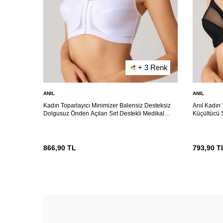
+ 3 Renk
ANIL
ANIL
Kadın Toparlayıcı Minimizer Balensiz Desteksiz
Anıl Kadın 
Dolgusuz Önden Açılan Sırt Destekli Medikal
Küçültücü 
Sütyen (3651) Anıl
866,90
TL
793,90
T