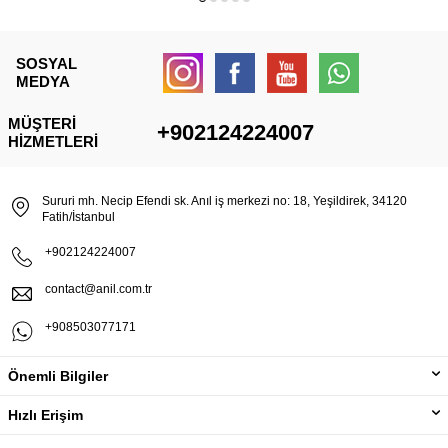
SOSYAL
MEDYA
MÜŞTERI
+902124224007
HIZMETLERI
Sururi mh. Necip Efendi sk. Anıl iş merkezi no: 18, Yeşildirek, 34120
Fatih/İstanbul
+902124224007
contact@anil.com.tr
+908503077171
Önemli Bilgiler
Hızlı Erişim