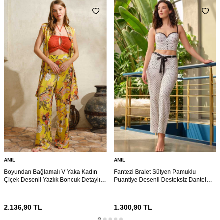
ANIL
ANIL
Boyundan Bağlamalı V Yaka Kadın
Fantezi Bralet Sütyen Pamuklu
Çiçek Desenli Yazlık Boncuk Detaylı
Puantiye Desenli Desteksiz Dantel
Pijama Takımı Sabahlık Anıl 5754
Detaylı Pijama Takımı Anıl 4125
2.136,90
TL
1.300,90
TL