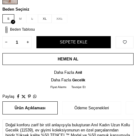
Beden Seçiniz
S
M
L
XL
XXL
Beden Tablosu
SEPETE EKLE
HEMEN AL
Daha Fazla
Anil
Daha Fazla
Gecelik
Fiyat Alarmı
Tavsiye Et
Paylaş
Ürün Açıklaması
Ödeme Seçenekleri
Doğal konforu zarif bir stil anlayışıyla buluşturan Anıl Kadın Uzun Kollu
Gecelik (11539), ev giyimi koleksiyonunun en özel parçalarından
biridir.Yüksek kalite %50 TENCEL™ Modal ve %50 pamuk karışımıyla