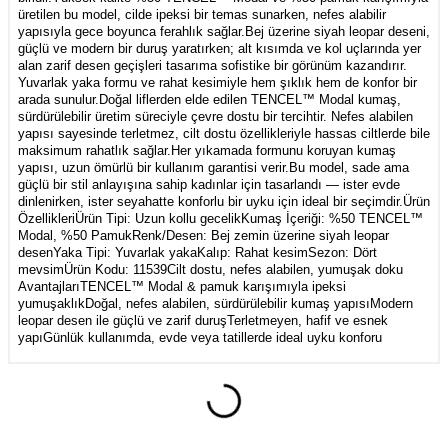
üretilen bu model, cilde ipeksi bir temas sunarken, nefes alabilir
yapısıyla gece boyunca ferahlık sağlar.Bej üzerine siyah leopar deseni,
güçlü ve modern bir duruş yaratırken; alt kısımda ve kol uçlarında yer
alan zarif desen geçişleri tasarıma sofistike bir görünüm kazandırır.
Yuvarlak yaka formu ve rahat kesimiyle hem şıklık hem de konfor bir
arada sunulur.Doğal liflerden elde edilen TENCEL™ Modal kumaş,
sürdürülebilir üretim süreciyle çevre dostu bir tercihtir. Nefes alabilen
yapısı sayesinde terletmez, cilt dostu özellikleriyle hassas ciltlerde bile
maksimum rahatlık sağlar.Her yıkamada formunu koruyan kumaş
yapısı, uzun ömürlü bir kullanım garantisi verir.Bu model, sade ama
güçlü bir stil anlayışına sahip kadınlar için tasarlandı — ister evde
dinlenirken, ister seyahatte konforlu bir uyku için ideal bir seçimdir.Ürün
ÖzellikleriÜrün Tipi: Uzun kollu gecelikKumaş İçeriği: %50 TENCEL™
Modal, %50 PamukRenk/Desen: Bej zemin üzerine siyah leopar
desenYaka Tipi: Yuvarlak yakaKalıp: Rahat kesimSezon: Dört
mevsimÜrün Kodu: 11539Cilt dostu, nefes alabilen, yumuşak doku
AvantajlarıTENCEL™ Modal & pamuk karışımıyla ipeksi
yumuşaklıkDoğal, nefes alabilen, sürdürülebilir kumaş yapısıModern
leopar desen ile güçlü ve zarif duruşTerletmeyen, hafif ve esnek
yapıGünlük kullanımda, evde veya tatillerde ideal uyku konforu