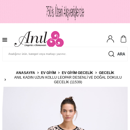
ARA
ANASAYFA
EV GIYIM
EV GIYIM GECELIK
GECELIK
ANIL KADIN UZUN KOLLU LEOPAR DESENLI VE DOĞAL DOKULU
GECELIK (11539)