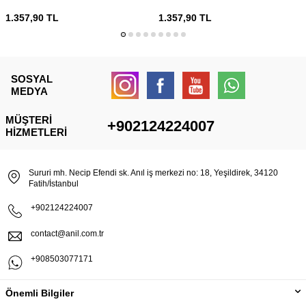
1.357,90
TL
1.357,90
TL
SOSYAL
MEDYA
MÜŞTERI
+902124224007
HIZMETLERI
Sururi mh. Necip Efendi sk. Anıl iş merkezi no: 18, Yeşildirek, 34120
Fatih/İstanbul
+902124224007
contact@anil.com.tr
+908503077171
Önemli Bilgiler