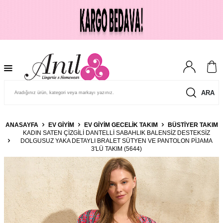
ARA
ANASAYFA
EV GIYIM
EV GIYIM GECELIK TAKIM
BÜSTIYER TAKIM
KADIN SATEN ÇIZGILI DANTELLI SABAHLIK BALENSIZ DESTEKSIZ
DOLGUSUZ YAKA DETAYLI BRALET SÜTYEN VE PANTOLON PIJAMA
3'LÜ TAKIM (5644)