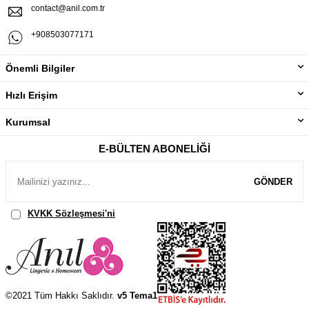
contact@anil.com.tr
+908503077171
Önemli Bilgiler
Hızlı Erişim
Kurumsal
E-BÜLTEN ABONELIĞI
GÖNDER
KVKK Sözleşmesi'ni
, Okudum, Kabul Ediyorum.
©2021 Tüm Hakkı Saklıdır.
v5 Tema1