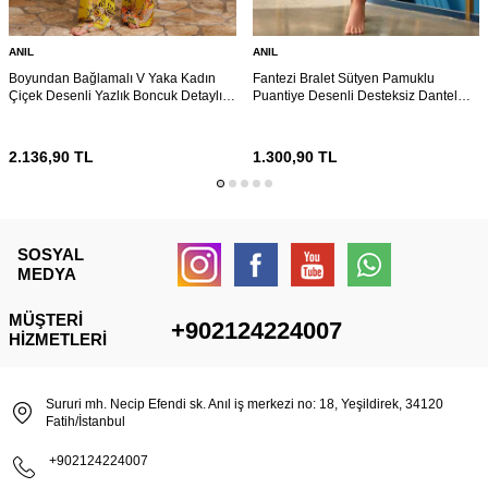
ANIL
ANIL
Boyundan Bağlamalı V Yaka Kadın
Fantezi Bralet Sütyen Pamuklu
Çiçek Desenli Yazlık Boncuk Detaylı
Puantiye Desenli Desteksiz Dantel
Pijama Takımı Sabahlık Anıl 5754
Detaylı Pijama Takımı Anıl 4125
2.136,90
TL
1.300,90
TL
SOSYAL
MEDYA
MÜŞTERI
+902124224007
HIZMETLERI
Sururi mh. Necip Efendi sk. Anıl iş merkezi no: 18, Yeşildirek, 34120
Fatih/İstanbul
+902124224007