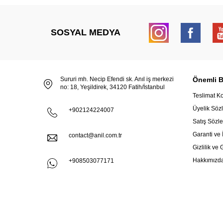
SOSYAL MEDYA
Sururi mh. Necip Efendi sk. Anıl iş merkezi
Önemli Bi
no: 18, Yeşildirek, 34120 Fatih/İstanbul
Teslimat Ko
Üyelik Söz
+902124224007
Satış Sözl
Garanti ve 
contact@anil.com.tr
Gizlilik ve
Hakkımızd
+908503077171