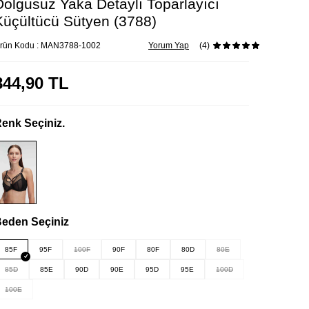
Dolgusuz Yaka Detaylı Toparlayıcı
Küçültücü Sütyen (3788)
rün Kodu :
MAN3788-1002
Yorum Yap
(4)
844,90
TL
enk Seçiniz.
eden Seçiniz
85F
95F
100F
90F
80F
80D
80E
85D
85E
90D
90E
95D
95E
100D
100E