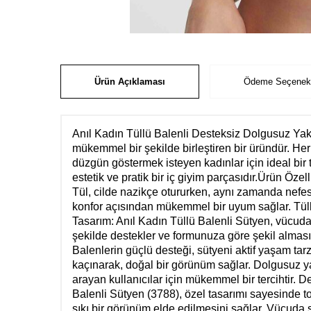
Ürün Açıklaması
Ödeme Seçenekl
Anıl Kadın Tüllü Balenli Desteksiz Dolgusuz Yaka
mükemmel bir şekilde birleştiren bir üründür. Her
düzgün göstermek isteyen kadınlar için ideal bir te
estetik ve pratik bir iç giyim parçasıdır.Ürün Özel
Tül, cilde nazikçe otururken, aynı zamanda nefes
konfor açısından mükemmel bir uyum sağlar. Tüllü y
Tasarım: Anıl Kadın Tüllü Balenli Sütyen, vücuda 
şekilde destekler ve formunuza göre şekil alması
Balenlerin güçlü desteği, sütyeni aktif yaşam ta
kaçınarak, doğal bir görünüm sağlar. Dolgusuz yapı
arayan kullanıcılar için mükemmel bir tercihtir. 
Balenli Sütyen (3788), özel tasarımı sayesinde to
sıkı bir görünüm elde edilmesini sağlar. Vücuda sı