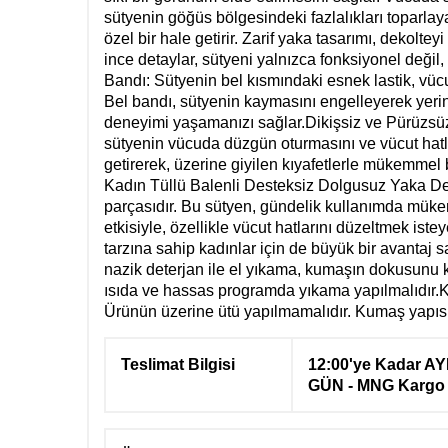
sütyenin göğüs bölgesindeki fazlalıkları toparlay
özel bir hale getirir. Zarif yaka tasarımı, dekolt
ince detaylar, sütyeni yalnızca fonksiyonel değil, 
Bandı: Sütyenin bel kısmındaki esnek lastik, vücu
Bel bandı, sütyenin kaymasını engelleyerek yerinde
deneyimi yaşamanızı sağlar.Dikişsiz ve Pürüzsüz Y
sütyenin vücuda düzgün oturmasını ve vücut hat
getirerek, üzerine giyilen kıyafetlerle mükemmel 
Kadın Tüllü Balenli Desteksiz Dolgusuz Yaka Deta
parçasıdır. Bu sütyen, gündelik kullanımda mükemm
etkisiyle, özellikle vücut hatlarını düzeltmek iste
tarzına sahip kadınlar için de büyük bir avantaj 
nazik deterjan ile el yıkama, kumaşın dokusunu 
ısıda ve hassas programda yıkama yapılmalıdır.K
Ürünün üzerine ütü yapılmamalıdır. Kumaş yapısın
Teslimat Bilgisi
12:00'ye Kadar AY
GÜN - MNG Kargo