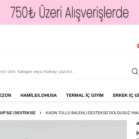
NEZON
HAMILE/LOHUSA
TERMAL İÇ GIYIM
ERKEK İÇ G
UP'SIZ / DESTEKSIZ
KADIN TÜLLÜ BALENLI DESTEKSIZ DOLGUSUZ YAKA
A