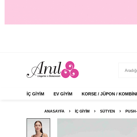
İÇ GIYIM
EV GIYIM
KORSE / JÜPON / KOMBI
ANASAYFA
İÇ GIYIM
SÜTYEN
PUSH-