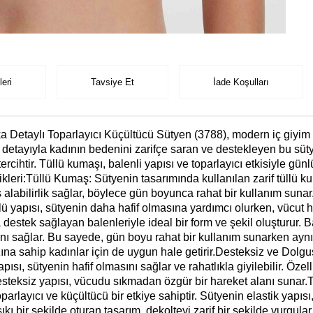
eri
Tavsiye Et
İade Koşulları
 Detaylı Toparlayıcı Küçültücü Sütyen (3788), modern iç giyim d
 detayıyla kadının bedenini zarifçe saran ve destekleyen bu süt
rcihtir. Tüllü kumaşı, balenli yapısı ve toparlayıcı etkisiyle gün
likleri:Tüllü Kumaş: Sütyenin tasarımında kullanılan zarif tüllü ku
 alabilirlik sağlar, böylece gün boyunca rahat bir kullanım suna
apısı, sütyenin daha hafif olmasına yardımcı olurken, vücut hatla
destek sağlayan balenleriyle ideal bir form ve şekil oluşturur. B
nı sağlar. Bu sayede, gün boyu rahat bir kullanım sunarken ayn
rzına sahip kadınlar için de uygun hale getirir.Desteksiz ve Dol
sı, sütyenin hafif olmasını sağlar ve rahatlıkla giyilebilir. Öze
Desteksiz yapısı, vücudu sıkmadan özgür bir hareket alanı sunar.T
parlayıcı ve küçültücü bir etkiye sahiptir. Sütyenin elastik yapı
kı bir şekilde oturan tasarım, dekolteyi zarif bir şekilde vurgula