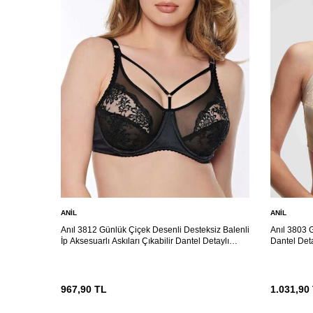
ANIL
ANIL
Anıl 3812 Günlük Çiçek Desenli Desteksiz Balenli
Anıl 3803 G
İp Aksesuarlı Askıları Çıkabilir Dantel Detaylı
Dantel Deta
Sütyen
967,90
TL
1.031,90