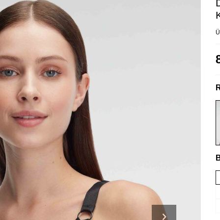
Ü
R
B