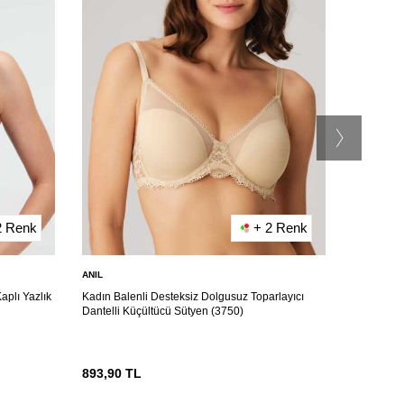
2 Renk
+ 2 Renk
ANIL
ANIL
aplı Yazlık
Kadın Balenli Desteksiz Dolgusuz Toparlayıcı
Kadın Bale
Dantelli Küçültücü Sütyen (3750)
Önden Açı
893,90
TL
518,90
T