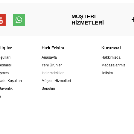
MÜŞTERI
HIZMETLERI
lgiler
Hızlı Erişim
Kurumsal
şulları
Anasayfa
Hakkımızda
leşmesi
Yeni Ürünler
Mağazalarımız
eşmesi
İndirimdekiler
İletişim
İade Koşulları
Müşteri Hizmetleri
 Güvenlik
Sepetim
a