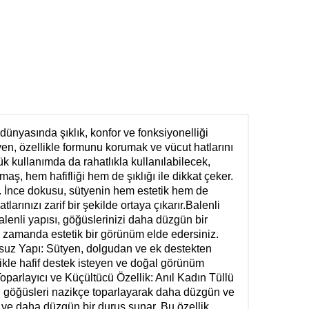
ünyasında şıklık, konfor ve fonksiyonelliği
yen, özellikle formunu korumak ve vücut hatlarını
lük kullanımda da rahatlıkla kullanılabilecek,
maş, hem hafifliği hem de şıklığı ile dikkat çeker.
r. İnce dokusu, sütyenin hem estetik hem de
rınızı zarif bir şekilde ortaya çıkarır.Balenli
alenli yapısı, göğüslerinizi daha düzgün bir
ı zamanda estetik bir görünüm elde edersiniz.
gusuz Yapı: Sütyen, dolgudan ve ek destekten
llikle hafif destek isteyen ve doğal görünüm
oparlayıcı ve Küçültücü Özellik: Anıl Kadın Tüllü
sı, göğüsleri nazikçe toparlayarak daha düzgün ve
r ve daha düzgün bir duruş sunar. Bu özellik,