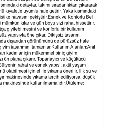
ısmındaki detaylar, takımı sıradanlıktan çıkararak
rlü kıyafetle uyumlu hale getirir. Yaka kısmındaki
fistike havasını pekiştirir.Esnek ve Konforlu Bel
mümkün kılar ve gün boyu sizi rahat hissettirir.
ça giyilebilmesini ve konforlu bir kullanım
üz yapısıyla öne çıkar. Dikişsiz tasarım,
anda dışarıdan görünümünü de pürüzsüz hale
giyim tasarımını tamamlar.Kullanım Alanları:Anıl
yan kadınlar için mükemmel bir iç giyim
ı ön plana çıkarır. Toparlayıcı ve küçültücü
. Sütyenin rahat ve esnek yapısı, aktif yaşam
olabilmesi için el ile yıkama önerilir. Ilık su ve
ır makinesinde yıkama tercih ediliyorsa, düşük
ma makinesinde kullanılmamalıdır.Ütüleme: