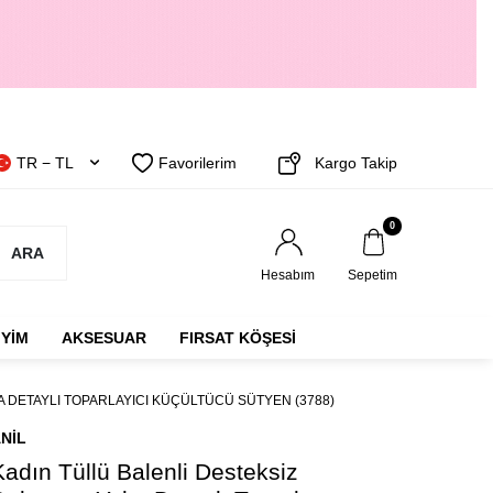
TR − TL
Favorilerim
Kargo Takip
0
ARA
Hesabım
Sepetim
IYIM
AKSESUAR
FIRSAT KÖŞESİ
 DETAYLI TOPARLAYICI KÜÇÜLTÜCÜ SÜTYEN (3788)
NIL
Kadın Tüllü Balenli Desteksiz