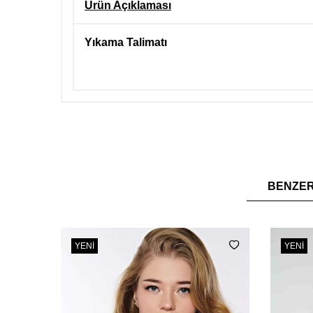
Ürün Açıklaması
Yıkama Talimatı
BENZE
YENI
YENI