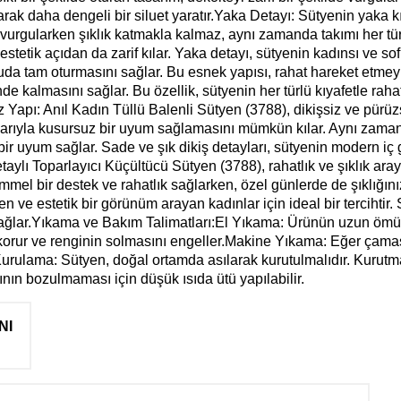
arak daha dengeli bir siluet yaratır.Yaka Detayı: Sütyenin yaka k
eyi vurgularken şıklık katmakla kalmaz, aynı zamanda takımı her tü
estetik açıdan da zarif kılar. Yaka detayı, sütyenin kadınsı ve so
da tam oturmasını sağlar. Bu esnek yapısı, rahat hareket etmeyi 
 kalmasını sağlar. Bu özellik, sütyenin her türlü kıyafetle rahat
apı: Anıl Kadın Tüllü Balenli Sütyen (3788), dikişsiz ve pürüzs
larıyla kusursuz bir uyum sağlamasını mümkün kılar. Aynı zam
bir uyum sağlar. Sade ve şık dikiş detayları, sütyenin modern iç 
ylı Toparlayıcı Küçültücü Sütyen (3788), rahatlık ve şıklık ara
el bir destek ve rahatlık sağlarken, özel günlerde de şıklığınız
yen ve estetik bir görünüm arayan kadınlar için ideal bir tercihtir
sağlar.Yıkama ve Bakım Talimatları:El Yıkama: Ürünün uzun ömürlü 
korur ve renginin solmasını engeller.Makine Yıkama: Eğer çamaş
urulama: Sütyen, doğal ortamda asılarak kurutulmalıdır. Kurut
ın bozulmaması için düşük ısıda ütü yapılabilir.
NI