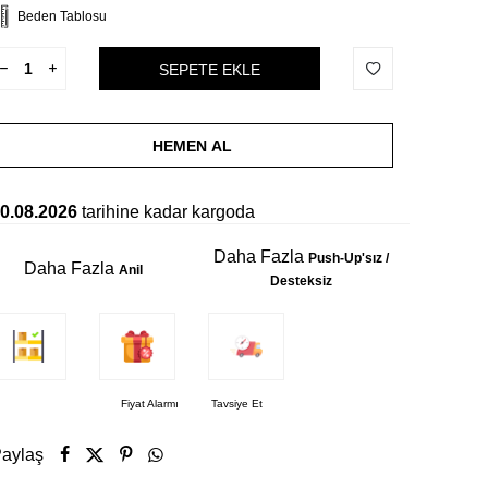
Beden Tablosu
SEPETE EKLE
HEMEN AL
0.08.2026
tarihine kadar kargoda
Daha Fazla
Push-Up'sız /
Daha Fazla
Anil
Desteksiz
Fiyat Alarmı
Tavsiye Et
aylaş