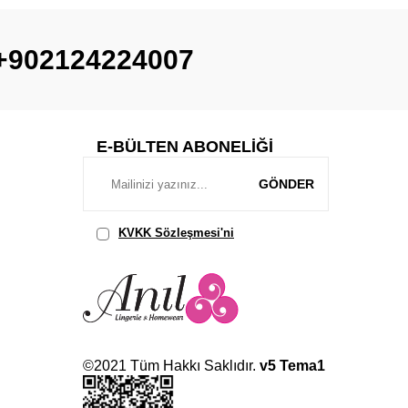
+902124224007
E-BÜLTEN ABONELIĞI
GÖNDER
KVKK Sözleşmesi'ni
, Okudum,
Kabul Ediyorum.
©2021 Tüm Hakkı Saklıdır.
v5 Tema1