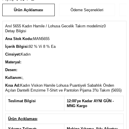
Ürün Açıklaması
Ödeme Seçenekleri
Anıl 5655 Kadın Hamile / Lohusa Gecelik Takım modelimiz0
Detay Bilgisi
Ana Stok Kodu:
MAN5655
İçerik Bilgisi:
92 % Vi 8 % Ea
Cinsiyet:
Kadın
Materyal:
Desen:
Kullanım:
,
Kısa Ad:
Kadın Viskon Hamile Lohusa Puantiyeli Sabahlık Önden
Açılan Dantelli Emzirme T-Shirt ve Pantolon Pijama 3''lü Takım (5655)
Teslimat Bilgisi
12:00'ye Kadar AYNI GÜN -
MNG Kargo
Ürün Açıklaması
Yıkama Talimatı
Makine Yıkama, Ilık; Ağartıcı