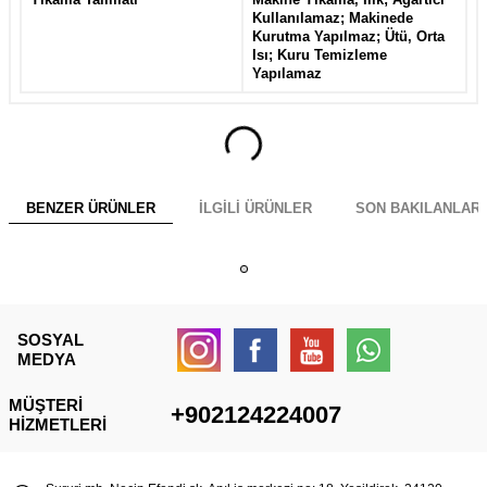
Kullanılamaz; Makinede
Kurutma Yapılmaz; Ütü, Orta
Isı; Kuru Temizleme
Yapılamaz
BENZER ÜRÜNLER
İLGILI ÜRÜNLER
SON BAKILANLAR
SOSYAL
MEDYA
MÜŞTERI
+902124224007
HIZMETLERI