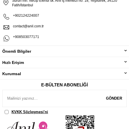
Sururi mh. Necip Efendi sk. Anıl iş merkezi no: 18, Yeşildirek, 34120
Fatih/İstanbul
+902124224007
contact@anil.com.tr
+908503077171
Önemli Bilgiler
Hızlı Erişim
Kurumsal
E-BÜLTEN ABONELIĞI
GÖNDER
KVKK Sözleşmesi'ni
, Okudum, Kabul Ediyorum.