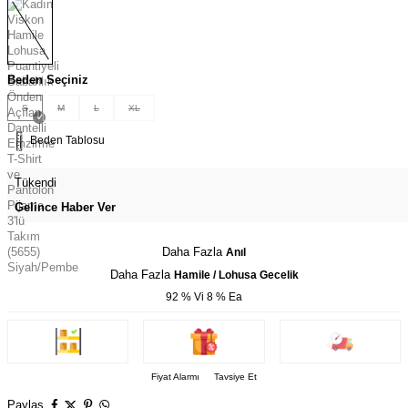
Beden Seçiniz
S
M
L
XL
Beden Tablosu
Tükendi
Gelince Haber Ver
Daha Fazla
Anıl
Daha Fazla
Hamile / Lohusa Gecelik
92 % Vi 8 % Ea
Fiyat Alarmı
Tavsiye Et
Paylaş