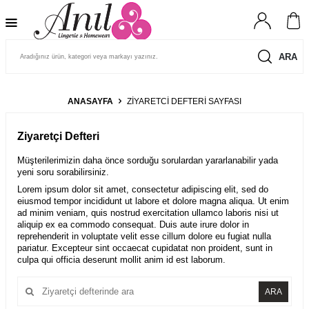
ARA
ANASAYFA
ZIYARETCI DEFTERI SAYFASI
Ziyaretçi Defteri
Müşterilerimizin daha önce sorduğu sorulardan yararlanabilir yada
yeni soru sorabilirsiniz.
Lorem ipsum dolor sit amet, consectetur adipiscing elit, sed do
eiusmod tempor incididunt ut labore et dolore magna aliqua. Ut enim
ad minim veniam, quis nostrud exercitation ullamco laboris nisi ut
aliquip ex ea commodo consequat. Duis aute irure dolor in
reprehenderit in voluptate velit esse cillum dolore eu fugiat nulla
pariatur. Excepteur sint occaecat cupidatat non proident, sunt in
culpa qui officia deserunt mollit anim id est laborum.
ARA