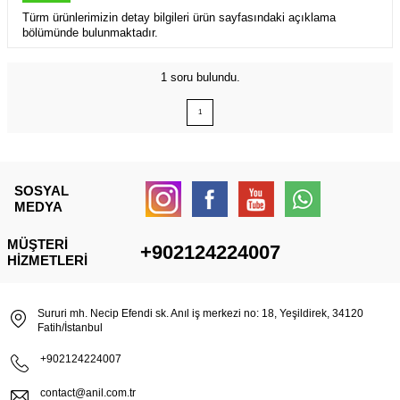
Türm ürünlerimizin detay bilgileri ürün sayfasındaki açıklama
bölümünde bulunmaktadır.
1 soru
bulundu.
1
SOSYAL
MEDYA
MÜŞTERI
+902124224007
HIZMETLERI
Sururi mh. Necip Efendi sk. Anıl iş merkezi no: 18, Yeşildirek, 34120
Fatih/İstanbul
+902124224007
contact@anil.com.tr