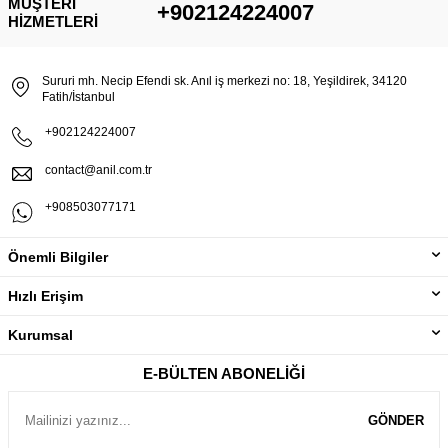
MÜŞTERI
+902124224007
HIZMETLERI
Sururi mh. Necip Efendi sk. Anıl iş merkezi no: 18, Yeşildirek, 34120
Fatih/İstanbul
+902124224007
contact@anil.com.tr
+908503077171
Önemli Bilgiler
Hızlı Erişim
Kurumsal
E-BÜLTEN ABONELIĞI
GÖNDER