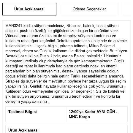
Ürün Açıklaması
Ödeme Seçenekleri
MAN3241 kodlu sütyen modelimiz, Straplez, balenli, basic sütyen
dolgulu, push up özelliği ile göğüslerinize dolgun bir görünüm verir.
Vücuda tam oturan özel kalıbı ile straplez sütyenin konforunu ve
kullanım rahatlığını keşfedin! Dekolte kıyafetlerinizin içinde de güvenle
kullanabilirsiniz.... içerik bilgisi, yıkama talimatı, Mikro Poliamid
materyal, desen ve Günlük kullanımı ile dikkat çekmektedir. Bu sütyen
Destekli özellikli ve Push_Updır, ayrıca Balenli balenlidir. Ürünümüz
kumaştan üretilmiş olup detaylarıyla da göz kamaştırmaktadır. Güçlü
desteği ve rahat kullanımıyla kadınların gardırobundaki en önemli
parçalardan biri olan sütyenimiz, destekli yapısı sayesinde dolgun
göğüslerinizi daha belirgin hale getirir. Farklı seçeneklerimiz arasında
Straplez tip sütyenler de mevcuttur, böylece her tarza uygun bir seçim
yapabilirsiniz. Günlük hayatta kullanabileceğiniz çok yönlü ürünümüz,
Kaliteden ödün vermeyenler için ideal bir seçenektir. Siz de kaliteli ve
şık bir sütyen arıyorsanız, ürünümüzü tercih edebilir ve konforlu bir
deneyim yaşayabilirsiniz.
Teslimat Bilgisi
12:00'ye Kadar AYNI GÜN -
MNG Kargo
Ürün Açıklaması