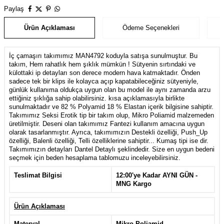
Paylaş
Ürün Açıklaması
Ödeme Seçenekleri
İç çamaşırı takımımız MAN4792 koduyla satışa sunulmuştur. Bu
takım, Hem rahatlık hem şıklık mümkün ! Sütyenin sırtındaki ve
külottaki ip detayları son derece modern hava katmaktadır. Önden
sadece tek bir klips ile kolayca açıp kapatabileceğiniz sütyeniyle,
günlük kullanıma oldukça uygun olan bu model ile aynı zamanda arzu
ettiğiniz şıklığa sahip olabilirsiniz. kısa açıklamasıyla birlikte
sunulmaktadır ve 82 % Polyamid 18 % Elastan içerik bilgisine sahiptir.
Takımımız Seksi Erotik tip bir takım olup, Mikro Poliamid malzemeden
üretilmiştir. Deseni olan takımımız Fantezi kullanım amacına uygun
olarak tasarlanmıştır. Ayrıca, takımımızın Destekli özelliği, Push_Up
özelliği, Balenli özelliği, Telli özelliklerine sahiptir... Kumaş tipi ise dir.
Takımımızın detayları Dantel Detaylı şeklindedir. Size en uygun bedeni
seçmek için beden hesaplama tablomuzu inceleyebilirsiniz.
Teslimat Bilgisi
12:00'ye Kadar AYNI GÜN -
MNG Kargo
Ürün Açıklaması
Materyal
Mikro Poliamid