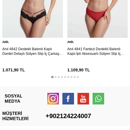
ANIL
ANIL
Anıl 4842 Destekli Balenli Kaplı
Anıl 4841 Fantezi Destekli Balenli
Dantel Detaylı Sütyen Slip İç Çamaşırı
Kaplı İpli Aksesuarlı Sütyen Slip İç
Takımı
Çamaşırı Takımı
1.071,90
TL
1.109,90
TL
SOSYAL
MEDYA
MÜŞTERI
+902124224007
HIZMETLERI