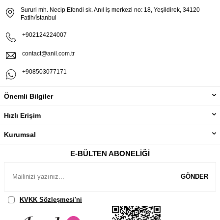
Sururi mh. Necip Efendi sk. Anıl iş merkezi no: 18, Yeşildirek, 34120
Fatih/İstanbul
+902124224007
contact@anil.com.tr
+908503077171
Önemli Bilgiler
Hızlı Erişim
Kurumsal
E-BÜLTEN ABONELIĞI
GÖNDER
KVKK Sözleşmesi'ni
, Okudum, Kabul Ediyorum.