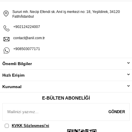
Sururi mh. Necip Efendi sk. Anıl iş merkezi no: 18, Yeşildirek, 34120
Fatih/İstanbul
+902124224007
contact@anil.com.tr
+908503077171
Önemli Bilgiler
Hızlı Erişim
Kurumsal
E-BÜLTEN ABONELIĞI
GÖNDER
KVKK Sözleşmesi'ni
, Okudum, Kabul Ediyorum.