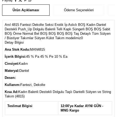
Paylaş
Ürün Açıklaması
Ödeme Seçenekleri
Anıl 4815 Fantezi Dekolte Seksi Erotik İp Askılı BOŞ Kadın Dantel
Destekli Push_Up Dolgulu Balenli Telli Kaplı Süngerli BOŞ BOŞ Sabit
BOŞ Örme Normal Bel BOŞ BOŞ BOŞ BOŞ Taş Detaylı Tüm Sütyen
/ Büstiyer Takımlar Sütyen Külot Takım modelimiz0
Detay Bilgisi
Ana Stok Kodu:
MAN4815
İçerik Bilgisi:
45 % Pa 45 % Pe 10 % Ea
Cinsiyet:
Kadın
Materyal:
Dantel
Desen:
Kullanım:
Fantezi, Dekolte
Kısa Ad:
Kadın Balenli Destekli Dolgulu Taşlı Dantelli Sütyen ve String
Takım (4815)
Teslimat Bilgisi
12:00'ye Kadar AYNI GÜN -
MNG Kargo