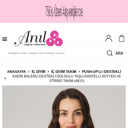
ARA
ANASAYFA
İÇ GIYIM
İÇ GIYIM TAKIM
PUSH-UP'LI / DESTEKLI
KADIN BALENLI DESTEKLI DOLGULU TAŞLI DANTELLI SÜTYEN VE
STRING TAKIM (4815)