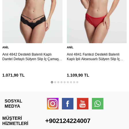
ANIL
ANIL
Anıl 4842 Destekli Balenli Kaplı
Anıl 4841 Fantezi Destekli Balenli
Dantel Detaylı Sütyen Slip İç Çamaşırı
Kaplı İpli Aksesuarlı Sütyen Slip İç
Takımı
Çamaşırı Takımı
1.071,90
TL
1.109,90
TL
SOSYAL
MEDYA
MÜŞTERI
+902124224007
HIZMETLERI