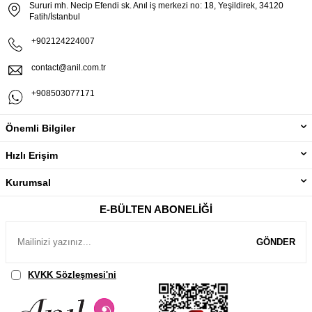
Sururi mh. Necip Efendi sk. Anıl iş merkezi no: 18, Yeşildirek, 34120
Fatih/İstanbul
+902124224007
contact@anil.com.tr
+908503077171
Önemli Bilgiler
Hızlı Erişim
Kurumsal
E-BÜLTEN ABONELIĞI
GÖNDER
KVKK Sözleşmesi'ni
, Okudum, Kabul Ediyorum.