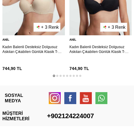
+ 3 Renk
+ 3 Renk
ANIL
ANIL
Kadın Balenli Desteksiz Dolgusuz
Kadın Balenli Desteksiz Dolgusuz
Askıları Çıkabilen Günlük Klasik T-
Askıları Çıkabilen Günlük Klasik T-
Shirt Sütyeni (3149)
Shirt Sütyeni (3149)
744,90
TL
744,90
TL
SOSYAL
MEDYA
MÜŞTERI
+902124224007
HIZMETLERI