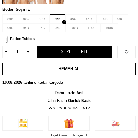
Beden Seçiniz
80B
80C
80D
85B
85C
85D
90B
90C
90D
95B
95C
95D
100B
100C
100D
Beden Tablosu
SEPETE EKLE
HEMEN AL
10.08.2026
tarihine kadar kargoda
Daha Fazla
Anıl
Daha Fazla
Günlük Basic
55 % Pa 36 % Mo 9 % Ea
Fiyat Alarmı
Tavsiye Et