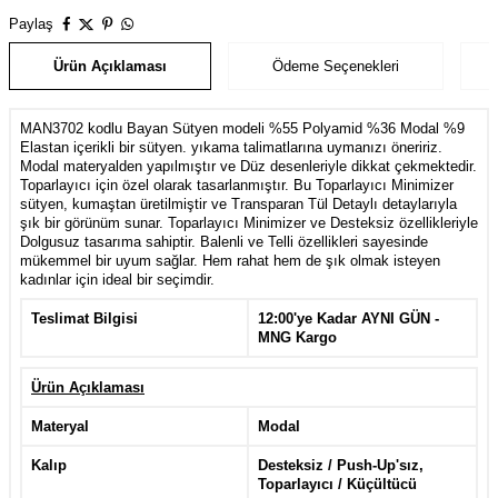
Paylaş
Ürün Açıklaması
Ödeme Seçenekleri
MAN3702 kodlu Bayan Sütyen modeli %55 Polyamid %36 Modal %9
Elastan içerikli bir sütyen. yıkama talimatlarına uymanızı öneririz.
Modal materyalden yapılmıştır ve Düz desenleriyle dikkat çekmektedir.
Toparlayıcı için özel olarak tasarlanmıştır. Bu Toparlayıcı Minimizer
sütyen, kumaştan üretilmiştir ve Transparan Tül Detaylı detaylarıyla
şık bir görünüm sunar. Toparlayıcı Minimizer ve Desteksiz özellikleriyle
Dolgusuz tasarıma sahiptir. Balenli ve Telli özellikleri sayesinde
mükemmel bir uyum sağlar. Hem rahat hem de şık olmak isteyen
kadınlar için ideal bir seçimdir.
Teslimat Bilgisi
12:00'ye Kadar AYNI GÜN -
MNG Kargo
Ürün Açıklaması
Materyal
Modal
Kalıp
Desteksiz / Push-Up'sız,
Toparlayıcı / Küçültücü