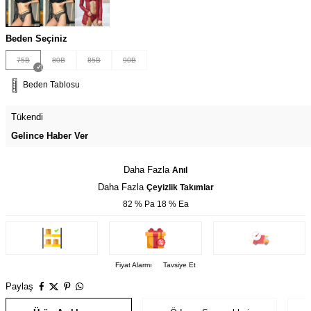
Beden Seçiniz
75B
80B
85B
90B
Beden Tablosu
Tükendi
Gelince Haber Ver
Daha Fazla
Anıl
Daha Fazla
Çeyizlik Takımlar
82 % Pa 18 % Ea
Fiyat Alarmı
Tavsiye Et
Paylaş