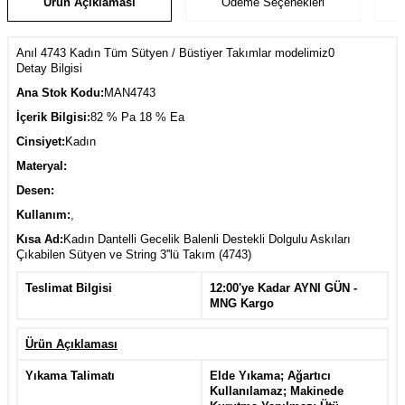
Ürün Açıklaması
Ödeme Seçenekleri
Anıl 4743 Kadın Tüm Sütyen / Büstiyer Takımlar modelimiz0
Detay Bilgisi
Ana Stok Kodu:
MAN4743
İçerik Bilgisi:
82 % Pa 18 % Ea
Cinsiyet:
Kadın
Materyal:
Desen:
Kullanım:
,
Kısa Ad:
Kadın Dantelli Gecelik Balenli Destekli Dolgulu Askıları
Çıkabilen Sütyen ve String 3''lü Takım (4743)
Teslimat Bilgisi
12:00'ye Kadar AYNI GÜN -
MNG Kargo
Ürün Açıklaması
Yıkama Talimatı
Elde Yıkama; Ağartıcı
Kullanılamaz; Makinede