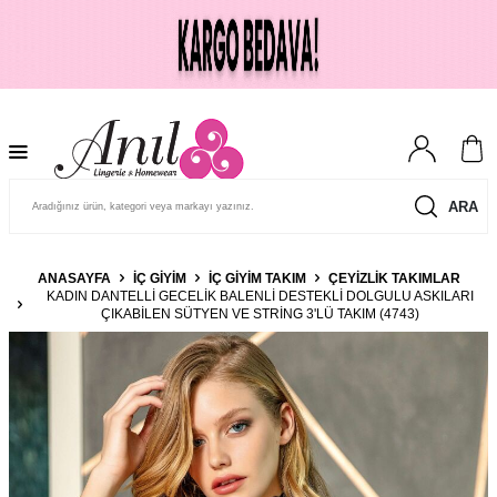
ARA
ANASAYFA
İÇ GIYIM
İÇ GIYIM TAKIM
ÇEYIZLIK TAKIMLAR
KADIN DANTELLI GECELIK BALENLI DESTEKLI DOLGULU ASKILARI
ÇIKABILEN SÜTYEN VE STRING 3'LÜ TAKIM (4743)