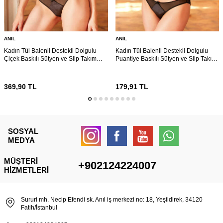
ANIL
ANIL
Kadın Tül Balenli Destekli Dolgulu
Kadın Tül Balenli Destekli Dolgulu
Çiçek Baskılı Sütyen ve Slip Takım
Puantiye Baskılı Sütyen ve Slip Takım
(4238)
(4241)
369,90
TL
179,91
TL
SOSYAL
MEDYA
MÜŞTERI
+902124224007
HIZMETLERI
Sururi mh. Necip Efendi sk. Anıl iş merkezi no: 18, Yeşildirek, 34120
Fatih/İstanbul