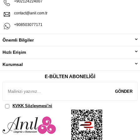
+902124224007
contact@anil.com.tr
+908503077171
Önemli Bilgiler
Hızlı Erişim
Kurumsal
E-BÜLTEN ABONELIĞI
GÖNDER
KVKK Sözleşmesi'ni
, Okudum, Kabul Ediyorum.