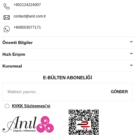
+902124224007
contact@anil.com.tr
+908503077171
Önemli Bilgiler
Hızlı Erişim
Kurumsal
E-BÜLTEN ABONELIĞI
GÖNDER
KVKK Sözleşmesi'ni
, Okudum, Kabul Ediyorum.