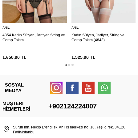
ANIL
ANIL
4854 Kadın Sütyen, Jartiyer, String ve
Kadın Sütyen, Jartiyer, String ve
Çorap Takım
Çorap Takım (4843)
1.650,90
TL
1.525,90
TL
SOSYAL
MEDYA
MÜŞTERI
+902124224007
HIZMETLERI
Sururi mh. Necip Efendi sk. Anıl iş merkezi no: 18, Yeşildirek, 34120
Fatih/İstanbul