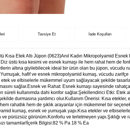
eri
Tavsiye Et
İade Koşulları
 Kısa Etek Altı Jüpon (0623)Anıl Kadın Mikropolyamid Esnek Kum
iz üstü kısa kesimi ve esnek kumaşı ile hem rahat hem de fonks
tlerin altına giyilebilecek ideal bir ürün olan bu jüpon, vücudu
Yumuşak, hafif ve esnek mikropolyamid kumaş, vücudu zarifçe sa
ısa etek ve elbiselerle mükemmel uyum sağlayacak şekilde tasarl
urmasını sağlar.Esnek ve Rahat: Esnek kumaşı sayesinde rahatça 
üreli kullanımda dahi konfor sağlar.Şekillendirici Etki: Etek alt
şekilde durmasına yardımcı olur.Kullanım Önerisi: Kısa etekler, 
n, hem rahatlık hem de şıklık arayanlar için mükemmel bir seçenek
polyamid kumaş, esnek ve yumuşak yapı.Kısa etekler ve elbiseler
ün ve pürüzsüz görünüm.Konforlu ve terletmeyen yapı.Şıklığı ve ra
ızı tamamlar!İçerik Bilgisi:82 % Pa 18 % Ea