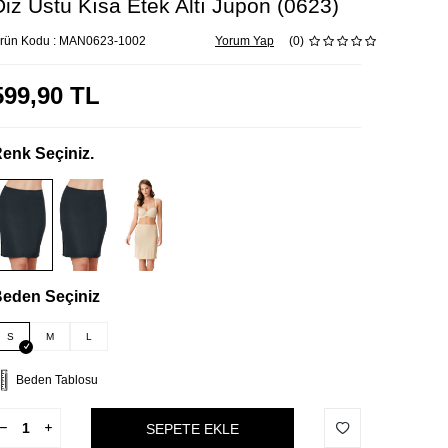
Diz Üstü Kısa Etek Altı Jüpon (0623)
rün Kodu :
MAN0623-1002
Yorum Yap
(0)
599,90
TL
enk Seçiniz.
eden Seçiniz
S
M
L
Beden Tablosu
SEPETE EKLE