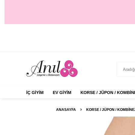
İÇ GIYIM
EV GIYIM
KORSE / JÜPON / KOMBI
ANASAYFA
KORSE / JÜPON / KOMBIN