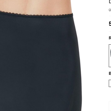
Ü
R
B