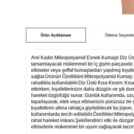
Ürün Açıklaması
Ödeme Seçenekl
Anıl Kadın Mikropolyamid Esnek Kumaşlı Diz Üstü
tamamlayacak mükemmel bir iç giyim parçasıdır. D
elbiseler veya şeffaf kumaşlardan yapılmış kıyafe
sağlar.Ürünün Özellikleri:Mikropolyamid Kumaş: 
rahatlıkla kullanılabilir.Diz Üstü Kısa Kesim: K
ettirirken, kıyafetlerinizin daha düzgün ve şık d
hareket özgürlüğü sunar. Günlük kullanımda, uzun s
toparlayarak, etek veya elbisenizin pürüzsüz bir 
kıyafetlerin altına rahatça giyilebilecek bu jüpo
kullanımlarda tercih edilebilir.Özellikler:Mikro
rahat hareket imkanı.Şekillendirici etki ile düzg
elbiselerle mükemmel bir uyum sağlayarak tarzın