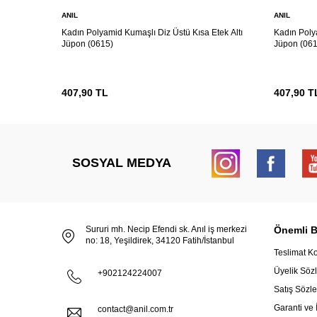
ANIL
ANIL
Kadın Polyamid Kumaşlı Diz Üstü Kısa Etek Altı
Kadın Poly
Jüpon (0615)
Jüpon (061
407,90
TL
407,90
T
SOSYAL MEDYA
Sururi mh. Necip Efendi sk. Anıl iş merkezi
Önemli Bi
no: 18, Yeşildirek, 34120 Fatih/İstanbul
Teslimat Ko
Üyelik Söz
+902124224007
Satış Sözl
Garanti ve 
contact@anil.com.tr