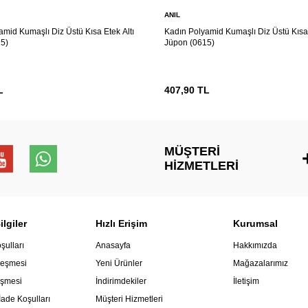
ANIL
amid Kumaşlı Diz Üstü Kısa Etek Altı
Kadın Polyamid Kumaşlı Diz Üstü Kısa 
5)
Jüpon (0615)
L
407,90
TL
MÜŞTERI
HIZMETLERI
lgiler
Hızlı Erişim
Kurumsal
şulları
Anasayfa
Hakkımızda
leşmesi
Yeni Ürünler
Mağazalarımız
eşmesi
İndirimdekiler
İletişim
İade Koşulları
Müşteri Hizmetleri