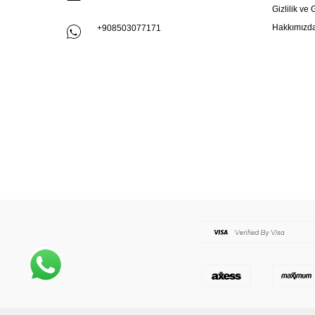
Gizlilik ve
Hakkımızd
+908503077171