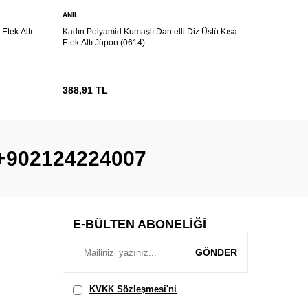
ANIL
ANIL
Etek Altı
Kadın Polyamid Kumaşlı Dantelli Diz Üstü Kısa
Kadın Poly
Etek Altı Jüpon (0614)
Etek Altı 
388,91
TL
388,91
T
+902124224007
E-BÜLTEN ABONELIĞI
GÖNDER
KVKK Sözleşmesi'ni
, Okudum,
Kabul Ediyorum.