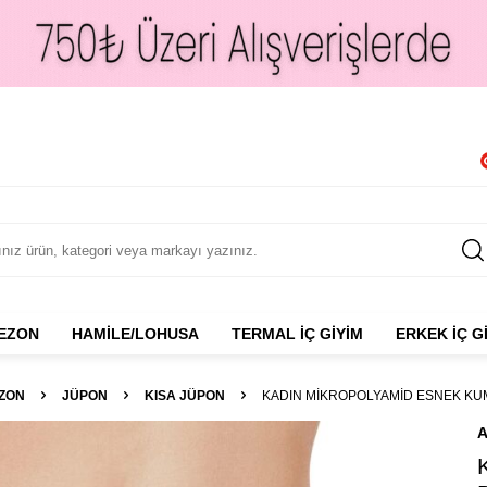
NEZON
HAMILE/LOHUSA
TERMAL İÇ GIYIM
ERKEK İÇ G
EZON
JÜPON
KISA JÜPON
KADIN MIKROPOLYAMID ESNEK KUMA
A