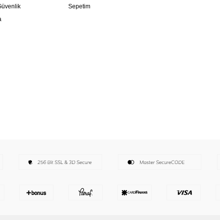
 Güvenlik
Sepetim
a