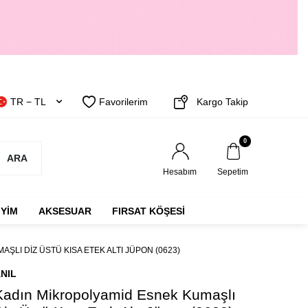
TR − TL
Favorilerim
Kargo Takip
0
ARA
Hesabım
Sepetim
IYIM
AKSESUAR
FIRSAT KÖŞESİ
ŞLI DIZ ÜSTÜ KISA ETEK ALTI JÜPON (0623)
NIL
Kadın Mikropolyamid Esnek Kumaşlı