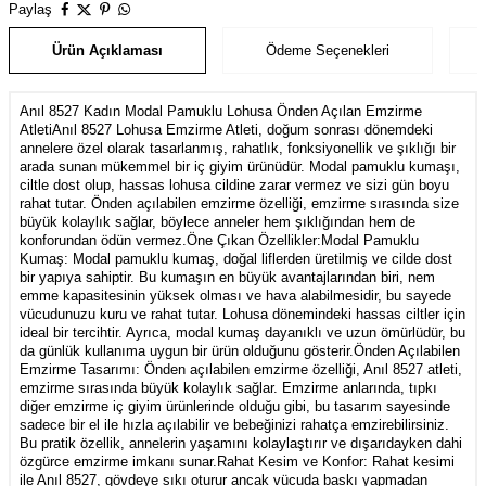
Paylaş
Ürün Açıklaması
Ödeme Seçenekleri
Anıl 8527 Kadın Modal Pamuklu Lohusa Önden Açılan Emzirme
AtletiAnıl 8527 Lohusa Emzirme Atleti, doğum sonrası dönemdeki
annelere özel olarak tasarlanmış, rahatlık, fonksiyonellik ve şıklığı bir
arada sunan mükemmel bir iç giyim ürünüdür. Modal pamuklu kumaşı,
ciltle dost olup, hassas lohusa cildine zarar vermez ve sizi gün boyu
rahat tutar. Önden açılabilen emzirme özelliği, emzirme sırasında size
büyük kolaylık sağlar, böylece anneler hem şıklığından hem de
konforundan ödün vermez.Öne Çıkan Özellikler:Modal Pamuklu
Kumaş: Modal pamuklu kumaş, doğal liflerden üretilmiş ve cilde dost
bir yapıya sahiptir. Bu kumaşın en büyük avantajlarından biri, nem
emme kapasitesinin yüksek olması ve hava alabilmesidir, bu sayede
vücudunuzu kuru ve rahat tutar. Lohusa dönemindeki hassas ciltler için
ideal bir tercihtir. Ayrıca, modal kumaş dayanıklı ve uzun ömürlüdür, bu
da günlük kullanıma uygun bir ürün olduğunu gösterir.Önden Açılabilen
Emzirme Tasarımı: Önden açılabilen emzirme özelliği, Anıl 8527 atleti,
emzirme sırasında büyük kolaylık sağlar. Emzirme anlarında, tıpkı
diğer emzirme iç giyim ürünlerinde olduğu gibi, bu tasarım sayesinde
sadece bir el ile hızla açılabilir ve bebeğinizi rahatça emzirebilirsiniz.
Bu pratik özellik, annelerin yaşamını kolaylaştırır ve dışarıdayken dahi
özgürce emzirme imkanı sunar.Rahat Kesim ve Konfor: Rahat kesimi
ile Anıl 8527, gövdeye sıkı oturur ancak vücuda baskı yapmadan