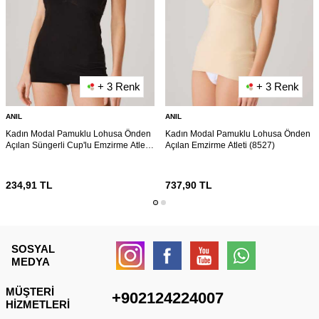
+ 3 Renk
+ 3 Renk
ANIL
ANIL
Kadın Modal Pamuklu Lohusa Önden
Kadın Modal Pamuklu Lohusa Önden
Açılan Süngerli Cup'lu Emzirme Atleti
Açılan Emzirme Atleti (8527)
(8557)
234,91
TL
737,90
TL
SOSYAL
MEDYA
MÜŞTERI
+902124224007
HIZMETLERI