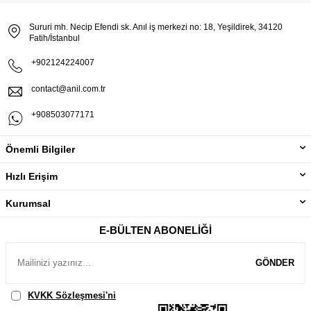
Sururi mh. Necip Efendi sk. Anıl iş merkezi no: 18, Yeşildirek, 34120
Fatih/İstanbul
+902124224007
contact@anil.com.tr
+908503077171
Önemli Bilgiler
Hızlı Erişim
Kurumsal
E-BÜLTEN ABONELIĞI
GÖNDER
KVKK Sözleşmesi'ni
, Okudum, Kabul Ediyorum.