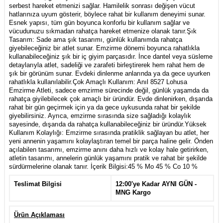
serbest hareket etmenizi sağlar. Hamilelik sonrası değişen vücut
hatlarınıza uyum gösterir, böylece rahat bir kullanım deneyimi sunar.
Esnek yapısı, tüm gün boyunca konforlu bir kullanım sağlar ve
vücudunuzu sıkmadan rahatça hareket etmenize olanak tanır.Şık
Tasarım: Sade ama şık tasarımı, günlük kullanımda rahatça
giyebileceğiniz bir atlet sunar. Emzirme dönemi boyunca rahatlıkla
kullanabileceğiniz şık bir iç giyim parçasıdır. İnce dantel veya süsleme
detaylarıyla atlet, sadeliği ve zarafeti birleştirerek hem rahat hem de
şık bir görünüm sunar. Evdeki dinlenme anlarında ya da gece uyurken
rahatlıkla kullanılabilir.Çok Amaçlı Kullanım: Anıl 8527 Lohusa
Emzirme Atleti, sadece emzirme sürecinde değil, günlük yaşamda da
rahatça giyilebilecek çok amaçlı bir üründür. Evde dinlenirken, dışarıda
rahat bir gün geçirmek için ya da gece uykusunda rahat bir şekilde
giyebilirsiniz. Ayrıca, emzirme sırasında size sağladığı kolaylık
sayesinde, dışarıda da rahatça kullanabileceğiniz bir üründür.Yüksek
Kullanım Kolaylığı: Emzirme sırasında pratiklik sağlayan bu atlet, her
yeni annenin yaşamını kolaylaştıran temel bir parça haline gelir. Önden
açılabilen tasarımı, emzirme anını daha hızlı ve kolay hale getirirken,
atletin tasarımı, annelerin günlük yaşamını pratik ve rahat bir şekilde
sürdürmelerine olanak tanır. İçerik Bilgisi:45 % Mo 45 % Co 10 %
Teslimat Bilgisi
12:00'ye Kadar AYNI GÜN -
MNG Kargo
Ürün Açıklaması