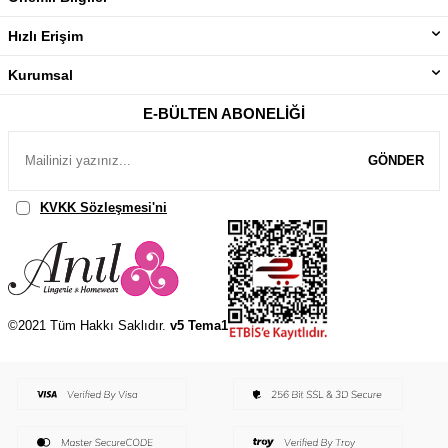
Hızlı Erişim
Kurumsal
E-BÜLTEN ABONELIĞI
GÖNDER
KVKK Sözleşmesi'ni
, Okudum, Kabul Ediyorum.
©2021 Tüm Hakkı Saklıdır.
v5 Tema1