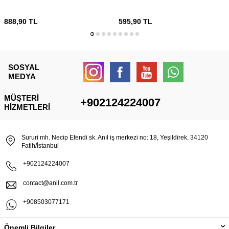
888,90
TL
595,90
TL
SOSYAL
MEDYA
MÜŞTERI
+902124224007
HIZMETLERI
Sururi mh. Necip Efendi sk. Anıl iş merkezi no: 18, Yeşildirek, 34120
Fatih/İstanbul
+902124224007
contact@anil.com.tr
+908503077171
Önemli Bilgiler