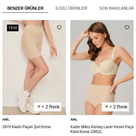
BENZER ÜRÜNLER
İLGILI ÜRÜNLER
SON BAKILANLAR
YENI
+ 2 Renk
+ 2 Renk
ANIL
ANIL
2870 Kadın Paçalı Şort Korse
Kadın Mikro Kumaş Lazer Kesim Paça
Külot Korse (2852)