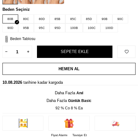
Beden Seçiniz
80B
80C
80D
85B
85C
85D
90B
90C
90D
95B
95C
95D
100B
100C
100D
Beden Tablosu
SEPETE EKLE
HEMEN AL
10.08.2026
tarihine kadar kargoda
Daha Fazla
Anıl
Daha Fazla
Günlük Basic
92 % Co 8 % Ea
Fiyat Alarmı
Tavsiye Et