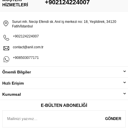
+902124224007
HIZMETLERI
Sururi mh. Necip Efendi sk. Anıl iş merkezi no: 18, Yeşildirek, 34120
Fatih/İstanbul
+902124224007
contact@anil.com.tr
+908503077171
Önemli Bilgiler
Hızlı Erişim
Kurumsal
E-BÜLTEN ABONELIĞI
GÖNDER