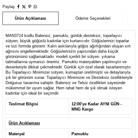
Paylaş
Ürün Açıklaması
Ödeme Seçenekleri
MAN3714 kodlu Balensiz, pamuklu, günlük,desteksiz, toparlayıcı
sütyen; büyük göğüslü kadınlar için kurtarıcıdır. Göğüslerinizi toparlar
ve sizi formda gösterir. Kalın askılarıyla göğüs ağırlığından oluşan sırt
ağrısını engellemektedir. Göğüslerinizin yapısından daha küçük
görünümünü sağlamaktadır. modeli içerikli bir sütyen. yıkama
talimatlarına uymanızı öneririz. Pamuklu materyalden yapılmıştır ve
desenleriyle dikkat çekmektedir. Günlük için özel olarak tasarlanmıştır.
Bu Toparlayıcı Minimizer sütyen, kumaştan üretilmiştir ve detaylarıyla
şık bir görünüm sunar. Toparlayıcı Minimizer ve Desteksiz özellikleriyle
Dolgusuz tasarıma sahiptir. Balensiz ve Telsiz özellikleri sayesinde
mükemmel bir uyum sağlar. Hem rahat hem de şık olmak isteyen
kadınlar için ideal bir seçimdir.
Teslimat Bilgisi
12:00'ye Kadar AYNI GÜN -
MNG Kargo
Ürün Açıklaması
Materyal
Pamuklu