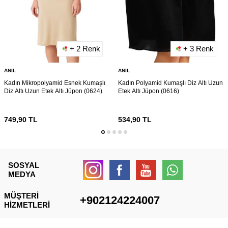
+ 2 Renk
+ 3 Renk
ANIL
ANIL
Kadın Mikropolyamid Esnek Kumaşlı
Kadın Polyamid Kumaşlı Diz Altı Uzun
Diz Altı Uzun Etek Altı Jüpon (0624)
Etek Altı Jüpon (0616)
749,90
TL
534,90
TL
SOSYAL
MEDYA
MÜŞTERI
+902124224007
HIZMETLERI