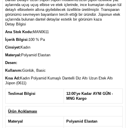
aylarında uçuş uçuş elbise ve etek içlerinde, ince kumaştan oluşan tül
detaylı elbiselerin altına giyilebilecek özellikte üretilmiştir. Transparan
görünümü sevmeyen bayanların tercih ettiği bir üründür. Jüponun etek
uçlarında bulunan dantel detaylar estetik bir görünüm kaza
Detay Bilgisi
Ana Stok Kodu:
MAN0611
İçerik Bilgisi:
100 % Pa
Cinsiyet:
Kadın
Materyal:
Polyamid Elastan
Desen:
Kullanım:
Günlük, Basic
Kısa Ad:
Kadın Polyamid Kumaşlı Dantelli Diz Altı Uzun Etek Altı
Jüpon (0611)
Teslimat Bilgisi
12:00'ye Kadar AYNI GÜN -
MNG Kargo
Ürün Açıklaması
Materyal
Polyamid Elastan