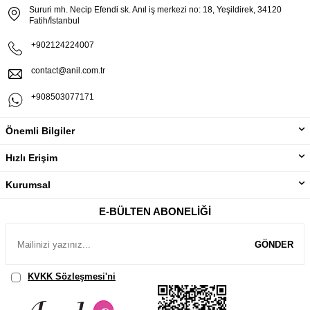
Sururi mh. Necip Efendi sk. Anıl iş merkezi no: 18, Yeşildirek, 34120
Fatih/İstanbul
+902124224007
contact@anil.com.tr
+908503077171
Önemli Bilgiler
Hızlı Erişim
Kurumsal
E-BÜLTEN ABONELIĞI
GÖNDER
KVKK Sözleşmesi'ni
, Okudum, Kabul Ediyorum.