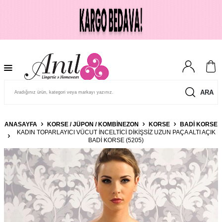
ARA
ANASAYFA
KORSE / JÜPON / KOMBINEZON
KORSE
BADI KORSE
KADIN TOPARLAYICI VÜCUT İNCELTICI DIKIŞSIZ UZUN PAÇA ALTI AÇIK
BADI KORSE (5205)