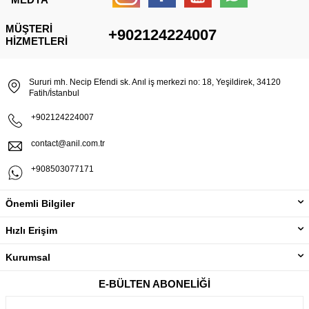
MÜŞTERI
+902124224007
HIZMETLERI
Sururi mh. Necip Efendi sk. Anıl iş merkezi no: 18, Yeşildirek, 34120
Fatih/İstanbul
+902124224007
contact@anil.com.tr
+908503077171
Önemli Bilgiler
Hızlı Erişim
Kurumsal
E-BÜLTEN ABONELIĞI