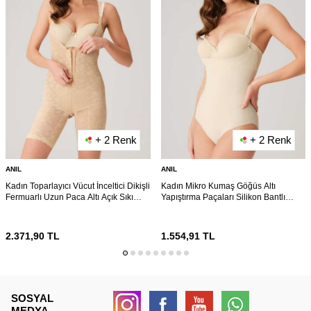
+ 2 Renk
+ 2 Renk
ANIL
ANIL
Kadın Toparlayıcı Vücut İnceltici Dikişli
Kadın Mikro Kumaş Göğüs Altı
Fermuarlı Uzun Paca Altı Açık Sıkı
Yapıştırma Paçaları Silikon Bantlı
Badi Korse (2513)
Alttan Kancalı Sıkı Badi Korse (2849)
2.371,90
TL
1.554,91
TL
SOSYAL
MEDYA