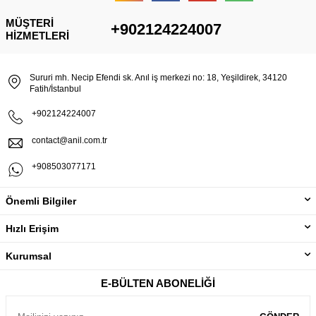
MÜŞTERI
+902124224007
HIZMETLERI
Sururi mh. Necip Efendi sk. Anıl iş merkezi no: 18, Yeşildirek, 34120
Fatih/İstanbul
+902124224007
contact@anil.com.tr
+908503077171
Önemli Bilgiler
Hızlı Erişim
Kurumsal
E-BÜLTEN ABONELIĞI