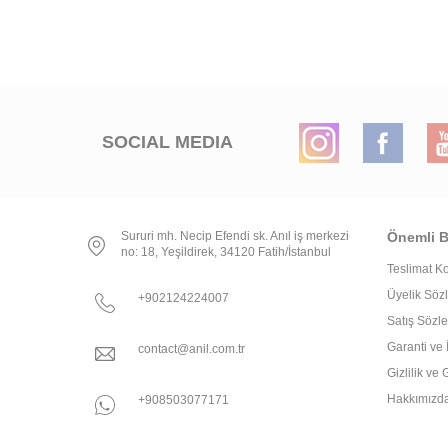
SOCIAL MEDIA
Sururi mh. Necip Efendi sk. Anıl iş merkezi
Önemli Bi
no: 18, Yeşildirek, 34120 Fatih/İstanbul
Teslimat Ko
Üyelik Söz
+902124224007
Satış Sözl
Garanti ve 
contact@anil.com.tr
Gizlilik ve
Hakkımızd
+908503077171