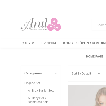
İÇ GIYIM
EV GIYIM
KORSE / JÜPON / KOMBI
HOME PAGE
Categories
Lingerie Set
All Bra / Bustier Sets
All Baby Doll /
Nightdress Sets