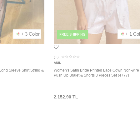
+ 3 Color
+ 1 Col
FREE SHIPPING
(0
)
ANIL
Long Sleeve Shirt String &
Women's Satin Bride Printed Lace Gown Non-wire
Push Up Bralet & Shorts 3 Pieces Set (4777)
2,152.90
TL