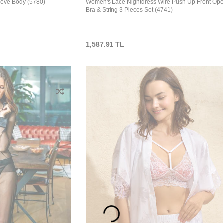
eeve Body (5780)
Women's Lace Nightdress Wire Push Up Front Op
Bra & String 3 Pieces Set (4741)
1,587.91
TL