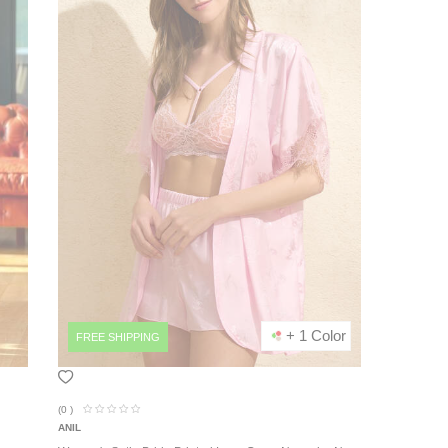
+ 1 Color
FREE SHIPPING
(0
)
ANIL