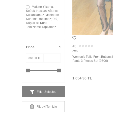
Makine Yıkama,
Soğuk, Hassas; Ağartıcı
Kullanılamaz; Makinede
Kurutma Yapılmaz; Ütü,
Düşük Isı; Kuru
Temizleme Yapılamaz
(0
)
Price
ANIL
Women's Tulle Front Buttons 
Pants 3 Pieces Set (9606)
1,054.90
TL
Filter Selected
Filtreyi Temizle