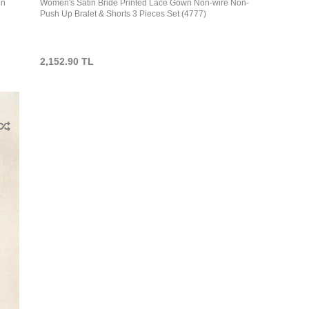
en
Women's Satin Bride Printed Lace Gown Non-wire Non-
Push Up Bralet & Shorts 3 Pieces Set (4777)
2,152.90
TL