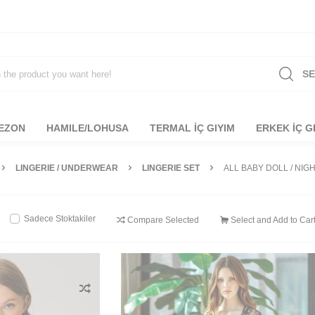
S
NEZON
HAMILE/LOHUSA
TERMAL İÇ GIYIM
ERKEK İÇ G
LINGERIE / UNDERWEAR
LINGERIE SET
ALL BABY DOLL / NI
Sadece Stoktakiler
Compare Selected
Select and Add to Car