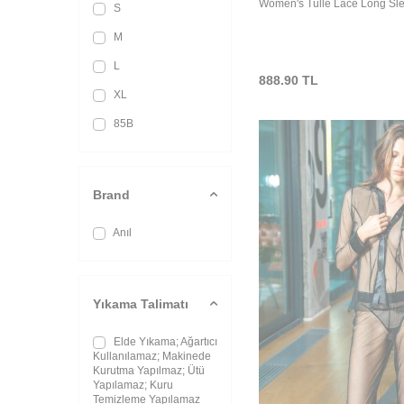
Women's Tulle Lace Long Sl
S
For Wedding Dress
M
L
888.90
TL
XL
85B
Brand
Anıl
Yıkama Talimatı
Elde Yıkama; Ağartıcı
Kullanılamaz; Makinede
Kurutma Yapılmaz; Ütü
Yapılamaz; Kuru
Temizleme Yapılamaz