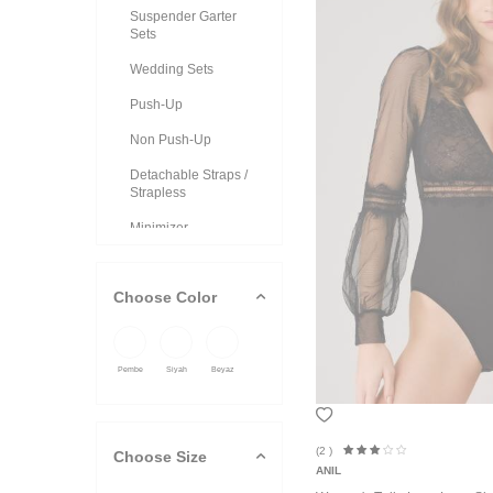
Suspender Garter
Sets
Wedding Sets
Push-Up
Non Push-Up
Detachable Straps /
Strapless
Minimizer
Non Wired
Choose Color
Bralet / Bustier Sets
Sets with Briefs
Sets with String
Pembe
Siyah
Beyaz
Cotton / Modal /
Viscose
(2
)
Choose Size
Back Decollete
ANIL
Front Open