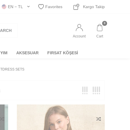
EN − TL
Favorites
Kargo Takip
0
EARCH
Account
Cart
IYIM
AKSESUAR
FIRSAT KÖŞESİ
GHTDRESS SETS
View:
t