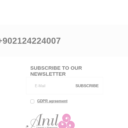
+902124224007
SUBSCRIBE TO OUR
NEWSLETTER
SUBSCRIBE
GDPR agreement
, I've read and
accept.