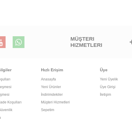
MÜŞTERI
HIZMETLERI
lgiler
Hızlı Erişim
Üye
şulları
Anasayfa
Yeni Üyelik
leşmesi
Yeni Ürünler
Üye Girişi
eşmesi
İndirimdekiler
İletişim
İade Koşulları
Müşteri Hizmetleri
 Güvenlik
Sepetim
a