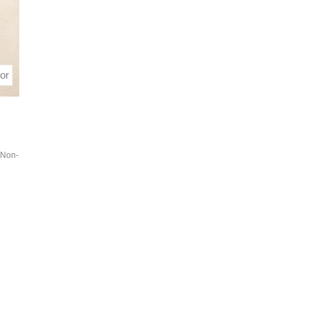
or
 Non-