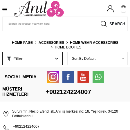
SEARCH
HOME PAGE
ACCESSORIES
HOME WEAR ACCESSORIES
HOME BOOTIES
Filter
SOCIAL MEDIA
MÜŞTERI
+902124224007
HIZMETLERI
Sururi mh. Necip Efendi sk. Anıl iş merkezi no: 18, Yeşildirek, 34120
Fatih/İstanbul
+902124224007