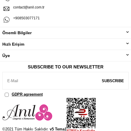
contact@anil.com.tr
+908503077171
Önemli Bilgiler
Hızlı Erişim
Üye
SUBSCRIBE TO OUR NEWSLETTER
SUBSCRIBE
GDPR agreement
, I've read and accept.
©2021 Tüm Hakkı Saklıdır.
v5 Tema1