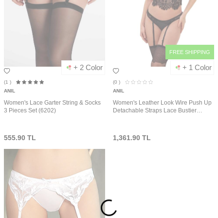
FREE SHIPPING
+ 2 Color
+ 1 Color
(1
)
(0
)
ANIL
ANIL
Women's Lace Garter String & Socks
Women's Leather Look Wire Push Up
3 Pieces Set (6202)
Detachable Straps Lace Bustier
Suspender-String & Socks 3 Pieces
Set (5675)
555.90
TL
1,361.90
TL