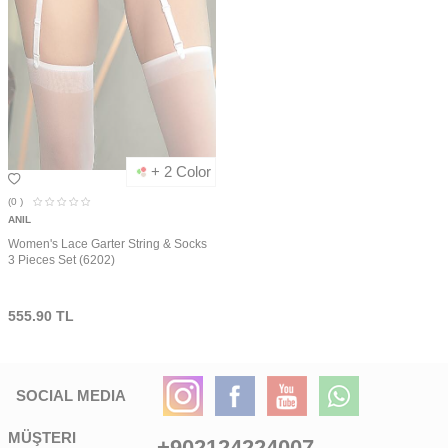
+ 2 Color
(0
)
ANIL
Women's Lace Garter String & Socks
3 Pieces Set (6202)
555.90
TL
SOCIAL MEDIA
MÜŞTERI
+902124224007