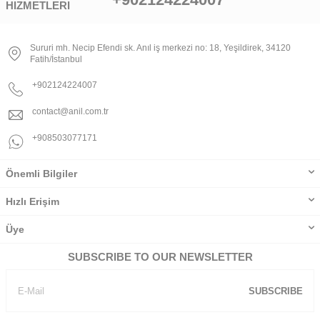
HIZMETLERI
Sururi mh. Necip Efendi sk. Anıl iş merkezi no: 18, Yeşildirek, 34120
Fatih/İstanbul
+902124224007
contact@anil.com.tr
+908503077171
Önemli Bilgiler
Hızlı Erişim
Üye
SUBSCRIBE TO OUR NEWSLETTER
SUBSCRIBE