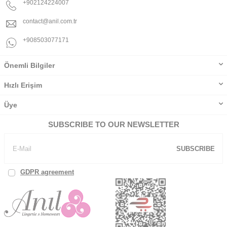
+902124224007
contact@anil.com.tr
+908503077171
Önemli Bilgiler
Hızlı Erişim
Üye
SUBSCRIBE TO OUR NEWSLETTER
SUBSCRIBE
GDPR agreement
, I've read and accept.