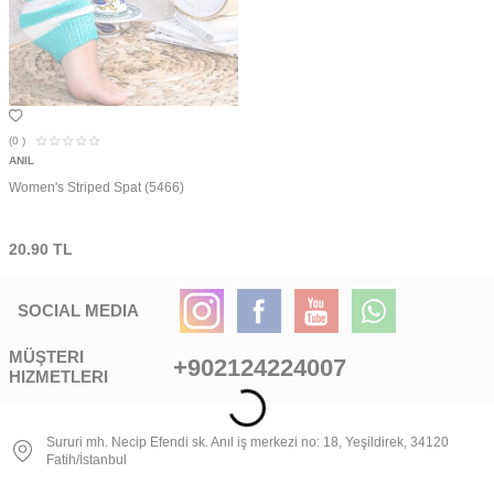
(0
)
ANIL
Women's Striped Spat (5466)
20.90
TL
SOCIAL MEDIA
MÜŞTERI
+902124224007
HIZMETLERI
Sururi mh. Necip Efendi sk. Anıl iş merkezi no: 18, Yeşildirek, 34120
Fatih/İstanbul