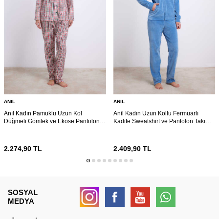
ANIL
ANIL
Anıl Kadın Pamuklu Uzun Kol
Anil Kadın Uzun Kollu Fermuarlı
Düğmeli Gömlek ve Ekose Pantolon
Kadife Sweatshirt ve Pantolon Takım
Pijama Takımı Zamansız Şıklık 11627
11625
2.274,90
TL
2.409,90
TL
SOSYAL
MEDYA