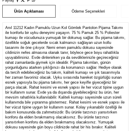
Paylaş
Ürün Açıklaması
Ödeme Seçenekleri
Anıl 11212 Kadın Pamuklu Uzun Kol Gömlek Pantolon Pijama Takımı
ile konforlu bir uyku deneyimi yaşayın. 75 % Pamuk 25 % Poliester
kumaşı ile vücudunuza yumuşak bir dokunuş sağlar. Bu pijama takımı,
özellikle soğuk gecelerde sıcak kalmanızı sağlayan uzun kollu
tasarımı ile öne çıkıyor. Nemi emen pamuklu dokusu sayesinde
cildinizin nefes almasına olanak tanır, böylece gece boyu rahatlıkla
uyuyabilirsiniz. Evde dinlenirken ya da sevdiklerinizle geçireceğiniz
rahat zamanlarda giymek için idealdir. Pijama takımları, günün
yorgunluğunu atarken şıklığınızı da korumanızı sağlar. Hediye olarak
da tercih edebileceğiniz bu takım, kaliteli kumaşı ve şık tasarımıyla
her zaman favoriniz olacak. Uyku sırasında hareket özgürlüğü sunan
esnek yapısıyla bu pijama takımı, her gece keyifle giyeceğiniz bir
parça olacak. Rahat kesimi ve esnek yapısı ile her vücut tipine uygun
bir kullanım sunar. Evde ya da dışarıda giyebileceğiniz bu ürün, her
mevsim rahatlıkla kullanılabilir. Kaliteli kumaşı sayesinde uzun süreli
kullanımda bile yıpranma göstermez. Rahat kesimi ve esnek yapısı ile
her vücut tipine uygun bir kullanım sunar. Kolay yıkanabilir özelliği ile
bakım konusunda da zahmetsizdir. Bu ürünle tarzınızı yansıtırken
konforu da elden bırakmamış olacaksınız. Bu ürünle tarzınızı
yansıtırken konforu da elden bırakmamış olacaksınız. Yumuşak
dokusu sayesinde gün boyu cildinizde rahat bir his bırakır. Kaliteli