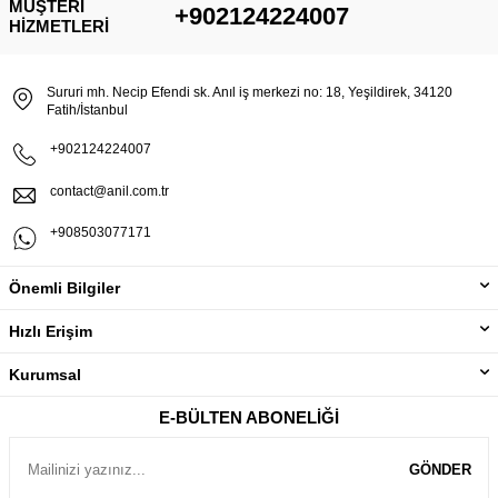
MÜŞTERI
+902124224007
HIZMETLERI
Sururi mh. Necip Efendi sk. Anıl iş merkezi no: 18, Yeşildirek, 34120
Fatih/İstanbul
+902124224007
contact@anil.com.tr
+908503077171
Önemli Bilgiler
Hızlı Erişim
Kurumsal
E-BÜLTEN ABONELIĞI
GÖNDER