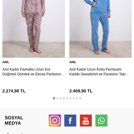
ANIL
ANIL
Anıl Kadın Pamuklu Uzun Kol
Anil Kadın Uzun Kollu Fermuarlı
Düğmeli Gömlek ve Ekose Pantolon
Kadife Sweatshirt ve Pantolon Takım
Pijama Takımı Zamansız Şıklık 11627
11625
2.274,90
TL
2.409,90
TL
SOSYAL
MEDYA