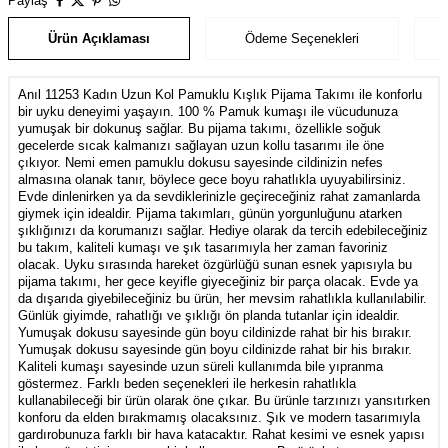
Paylaş
Ürün Açıklaması
Ödeme Seçenekleri
Anıl 11253 Kadın Uzun Kol Pamuklu Kışlık Pijama Takımı ile konforlu
bir uyku deneyimi yaşayın. 100 % Pamuk kumaşı ile vücudunuza
yumuşak bir dokunuş sağlar. Bu pijama takımı, özellikle soğuk
gecelerde sıcak kalmanızı sağlayan uzun kollu tasarımı ile öne
çıkıyor. Nemi emen pamuklu dokusu sayesinde cildinizin nefes
almasına olanak tanır, böylece gece boyu rahatlıkla uyuyabilirsiniz.
Evde dinlenirken ya da sevdiklerinizle geçireceğiniz rahat zamanlarda
giymek için idealdir. Pijama takımları, günün yorgunluğunu atarken
şıklığınızı da korumanızı sağlar. Hediye olarak da tercih edebileceğiniz
bu takım, kaliteli kumaşı ve şık tasarımıyla her zaman favoriniz
olacak. Uyku sırasında hareket özgürlüğü sunan esnek yapısıyla bu
pijama takımı, her gece keyifle giyeceğiniz bir parça olacak. Evde ya
da dışarıda giyebileceğiniz bu ürün, her mevsim rahatlıkla kullanılabilir.
Günlük giyimde, rahatlığı ve şıklığı ön planda tutanlar için idealdir.
Yumuşak dokusu sayesinde gün boyu cildinizde rahat bir his bırakır.
Yumuşak dokusu sayesinde gün boyu cildinizde rahat bir his bırakır.
Kaliteli kumaşı sayesinde uzun süreli kullanımda bile yıpranma
göstermez. Farklı beden seçenekleri ile herkesin rahatlıkla
kullanabileceği bir ürün olarak öne çıkar. Bu ürünle tarzınızı yansıtırken
konforu da elden bırakmamış olacaksınız. Şık ve modern tasarımıyla
gardırobunuza farklı bir hava katacaktır. Rahat kesimi ve esnek yapısı