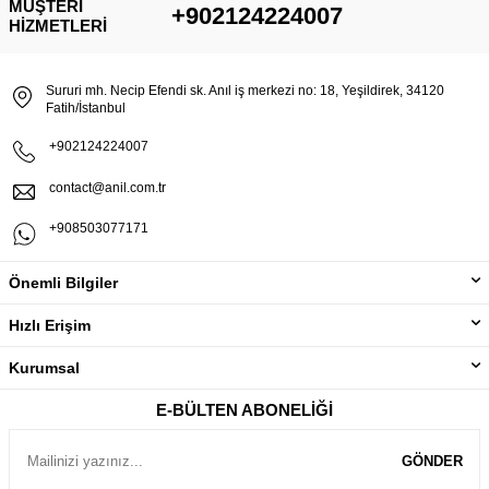
MÜŞTERI
+902124224007
HIZMETLERI
Sururi mh. Necip Efendi sk. Anıl iş merkezi no: 18, Yeşildirek, 34120
Fatih/İstanbul
+902124224007
contact@anil.com.tr
+908503077171
Önemli Bilgiler
Hızlı Erişim
Kurumsal
E-BÜLTEN ABONELIĞI
GÖNDER