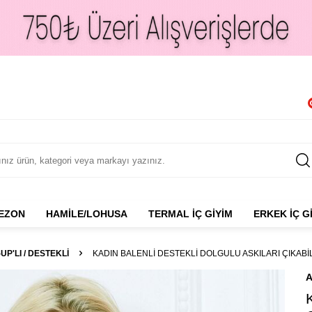
NEZON
HAMILE/LOHUSA
TERMAL İÇ GIYIM
ERKEK İÇ G
UP'LI / DESTEKLI
KADIN BALENLI DESTEKLI DOLGULU ASKILARI ÇIKABIL
A