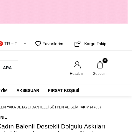
TR − TL
Favorilerim
Kargo Takip
0
ARA
Hesabım
Sepetim
IYIM
AKSESUAR
FIRSAT KÖŞESİ
EN YAKA DETAYLI DANTELLI SÜTYEN VE SLIP TAKIM (4763)
NIL
Kadın Balenli Destekli Dolgulu Askıları