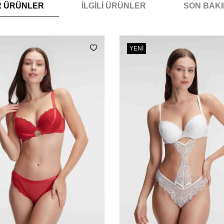
R ÜRÜNLER
İLGILI ÜRÜNLER
SON BAK
YENI