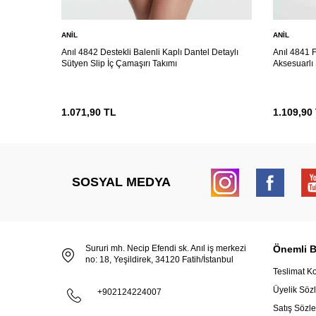
ANIL
ANIL
Anıl 4842 Destekli Balenli Kaplı Dantel Detaylı
Anıl 4841 F
Sütyen Slip İç Çamaşırı Takımı
Aksesuarlı 
1.071,90
TL
1.109,90
SOSYAL MEDYA
Sururi mh. Necip Efendi sk. Anıl iş merkezi
Önemli Bi
no: 18, Yeşildirek, 34120 Fatih/İstanbul
Teslimat Ko
Üyelik Söz
+902124224007
Satış Sözl