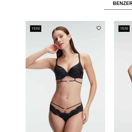
BENZE
YENI
YENI