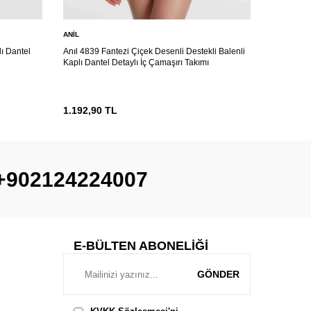
ANIL
ANIL
lı Dantel
Anıl 4839 Fantezi Çiçek Desenli Destekli Balenli
Anıl 4838 
Kaplı Dantel Detaylı İç Çamaşırı Takımı
Detaylı Sü
1.192,90
TL
1.118,90
+902124224007
E-BÜLTEN ABONELIĞI
GÖNDER