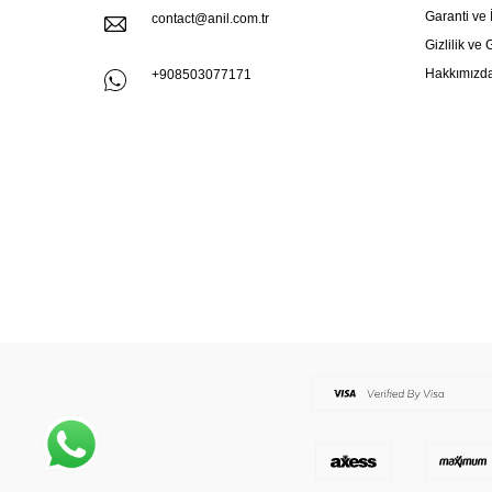
Garanti ve 
contact@anil.com.tr
Gizlilik ve
Hakkımızd
+908503077171