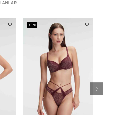
ILANLAR
YENI
YENI