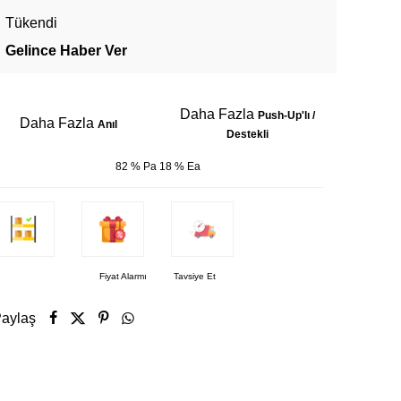
Tükendi
Gelince Haber Ver
Daha Fazla
Push-Up'lı /
Daha Fazla
Anıl
Destekli
82 % Pa 18 % Ea
Fiyat Alarmı
Tavsiye Et
aylaş