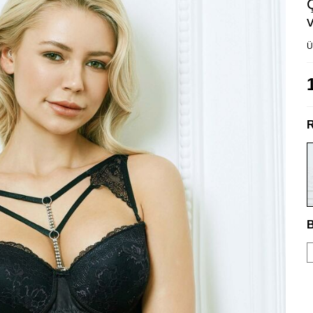
Ü
R
B