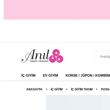
İÇ GIYIM
EV GIYIM
KORSE / JÜPON / KOMBI
ANASAYFA
İÇ GIYIM
İÇ GIYIM TAKIM
PUSH-