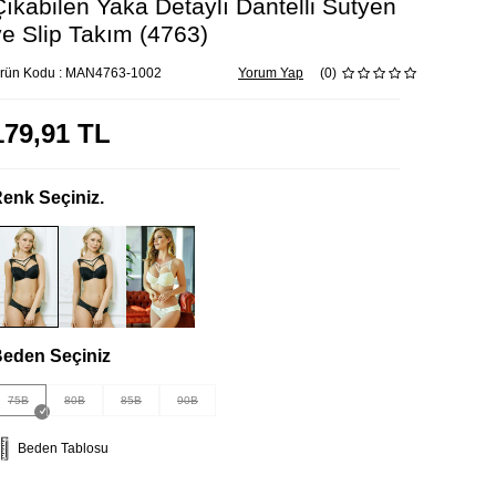
Çıkabilen Yaka Detaylı Dantelli Sütyen
ve Slip Takım (4763)
rün Kodu :
MAN4763-1002
Yorum Yap
(0)
179,91
TL
enk Seçiniz.
eden Seçiniz
75B
80B
85B
90B
Beden Tablosu