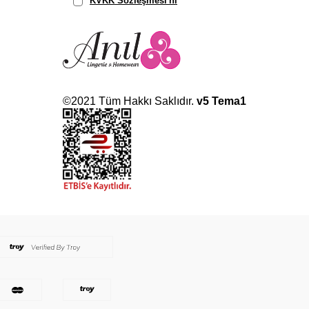
KVKK Sözleşmesi'ni
, Okudum,
Kabul Ediyorum.
©2021 Tüm Hakkı Saklıdır.
v5 Tema1