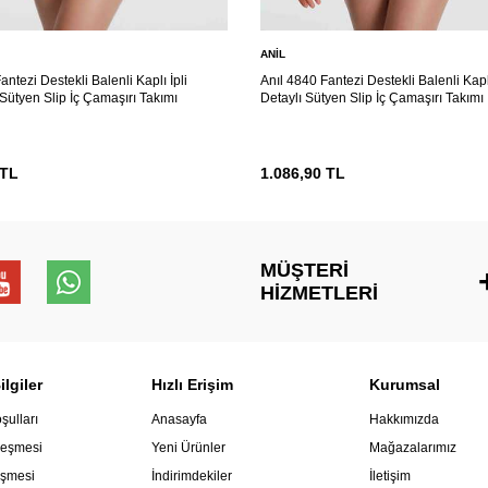
ANIL
antezi Destekli Balenli Kaplı İpli
Anıl 4840 Fantezi Destekli Balenli Kap
Sütyen Slip İç Çamaşırı Takımı
Detaylı Sütyen Slip İç Çamaşırı Takımı
TL
1.086,90
TL
MÜŞTERI
HIZMETLERI
lgiler
Hızlı Erişim
Kurumsal
şulları
Anasayfa
Hakkımızda
leşmesi
Yeni Ürünler
Mağazalarımız
eşmesi
İndirimdekiler
İletişim