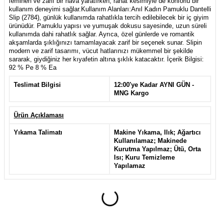
feminen ve zarif bir hava yaratırken, rahat kesimiyle de konforlu bir
kullanım deneyimi sağlar.Kullanım Alanları:Anıl Kadın Pamuklu Dantelli
Slip (2784), günlük kullanımda rahatlıkla tercih edilebilecek bir iç giyim
ürünüdür. Pamuklu yapısı ve yumuşak dokusu sayesinde, uzun süreli
kullanımda dahi rahatlık sağlar. Ayrıca, özel günlerde ve romantik
akşamlarda şıklığınızı tamamlayacak zarif bir seçenek sunar. Slipin
modern ve zarif tasarımı, vücut hatlarınızı mükemmel bir şekilde
sararak, giydiğiniz her kıyafetin altına şıklık katacaktır. İçerik Bilgisi:
92 % Pe 8 % Ea
Teslimat Bilgisi
12:00'ye Kadar AYNI GÜN -
MNG Kargo
Ürün Açıklaması
Yıkama Talimatı
Makine Yıkama, Ilık; Ağartıcı
Kullanılamaz; Makinede
Kurutma Yapılmaz; Ütü, Orta
Isı; Kuru Temizleme
Yapılamaz