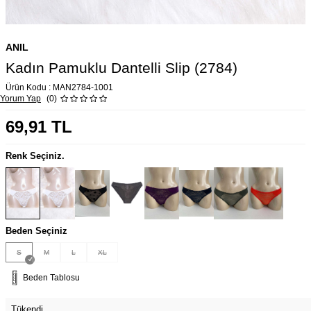
ANIL
Kadın Pamuklu Dantelli Slip (2784)
Ürün Kodu :
MAN2784-1001
Yorum Yap
(0)
69,91
TL
Renk Seçiniz.
Beden Seçiniz
S
M
L
XL
Beden Tablosu
Tükendi