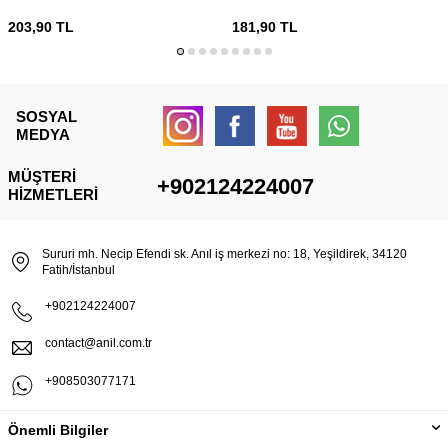
203,90
TL
181,90
TL
SOSYAL
MEDYA
MÜŞTERI
+902124224007
HIZMETLERI
Sururi mh. Necip Efendi sk. Anıl iş merkezi no: 18, Yeşildirek, 34120
Fatih/İstanbul
+902124224007
contact@anil.com.tr
+908503077171
Önemli Bilgiler