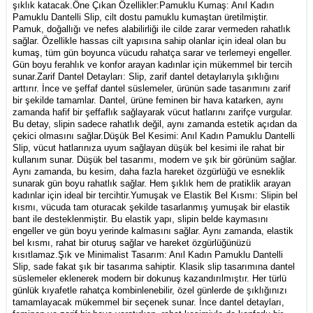
şıklık katacak.Öne Çıkan Özellikler:Pamuklu Kumaş: Anıl Kadın
Pamuklu Dantelli Slip, cilt dostu pamuklu kumaştan üretilmiştir.
Pamuk, doğallığı ve nefes alabilirliği ile cilde zarar vermeden rahatlık
sağlar. Özellikle hassas cilt yapısına sahip olanlar için ideal olan bu
kumaş, tüm gün boyunca vücudu rahatça sarar ve terlemeyi engeller.
Gün boyu ferahlık ve konfor arayan kadınlar için mükemmel bir tercih
sunar.Zarif Dantel Detayları: Slip, zarif dantel detaylarıyla şıklığını
arttırır. İnce ve şeffaf dantel süslemeler, ürünün sade tasarımını zarif
bir şekilde tamamlar. Dantel, ürüne feminen bir hava katarken, aynı
zamanda hafif bir şeffaflık sağlayarak vücut hatlarını zarifçe vurgular.
Bu detay, slipin sadece rahatlık değil, aynı zamanda estetik açıdan da
çekici olmasını sağlar.Düşük Bel Kesimi: Anıl Kadın Pamuklu Dantelli
Slip, vücut hatlarınıza uyum sağlayan düşük bel kesimi ile rahat bir
kullanım sunar. Düşük bel tasarımı, modern ve şık bir görünüm sağlar.
Aynı zamanda, bu kesim, daha fazla hareket özgürlüğü ve esneklik
sunarak gün boyu rahatlık sağlar. Hem şıklık hem de pratiklik arayan
kadınlar için ideal bir tercihtir.Yumuşak ve Elastik Bel Kısmı: Slipin bel
kısmı, vücuda tam oturacak şekilde tasarlanmış yumuşak bir elastik
bant ile desteklenmiştir. Bu elastik yapı, slipin belde kaymasını
engeller ve gün boyu yerinde kalmasını sağlar. Aynı zamanda, elastik
bel kısmı, rahat bir oturuş sağlar ve hareket özgürlüğünüzü
kısıtlamaz.Şık ve Minimalist Tasarım: Anıl Kadın Pamuklu Dantelli
Slip, sade fakat şık bir tasarıma sahiptir. Klasik slip tasarımına dantel
süslemeler eklenerek modern bir dokunuş kazandırılmıştır. Her türlü
günlük kıyafetle rahatça kombinlenebilir, özel günlerde de şıklığınızı
tamamlayacak mükemmel bir seçenek sunar. İnce dantel detayları,