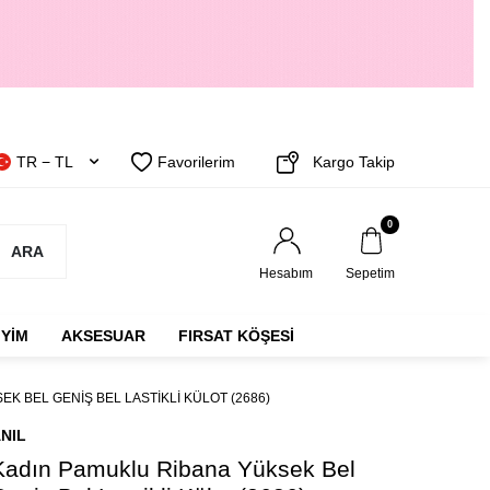
TR − TL
Favorilerim
Kargo Takip
0
ARA
Hesabım
Sepetim
IYIM
AKSESUAR
FIRSAT KÖŞESİ
K BEL GENIŞ BEL LASTIKLI KÜLOT (2686)
NIL
Kadın Pamuklu Ribana Yüksek Bel