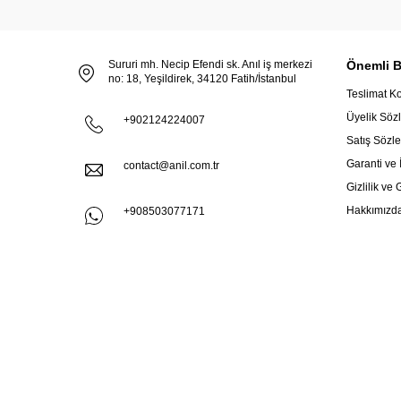
Sururi mh. Necip Efendi sk. Anıl iş merkezi
Önemli Bi
no: 18, Yeşildirek, 34120 Fatih/İstanbul
Teslimat Ko
Üyelik Söz
+902124224007
Satış Sözl
Garanti ve 
contact@anil.com.tr
Gizlilik ve
Hakkımızd
+908503077171