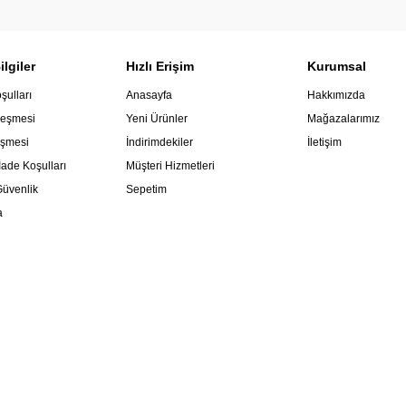
lgiler
Hızlı Erişim
Kurumsal
şulları
Anasayfa
Hakkımızda
leşmesi
Yeni Ürünler
Mağazalarımız
eşmesi
İndirimdekiler
İletişim
İade Koşulları
Müşteri Hizmetleri
 Güvenlik
Sepetim
a