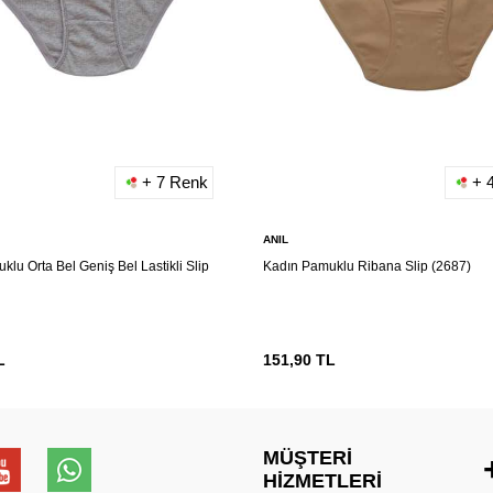
+ 7 Renk
+ 
ANIL
lu Orta Bel Geniş Bel Lastikli Slip
Kadın Pamuklu Ribana Slip (2687)
L
151,90
TL
MÜŞTERI
HIZMETLERI