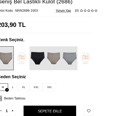
Geniş Bel Lastikli Külot (2686)
rün Kodu :
MAN2686-1003
Yorum Yap
(0)
203,90
TL
enk Seçiniz.
eden Seçiniz
M
L
XL
XXL
3XL
Beden Tablosu
SEPETE EKLE