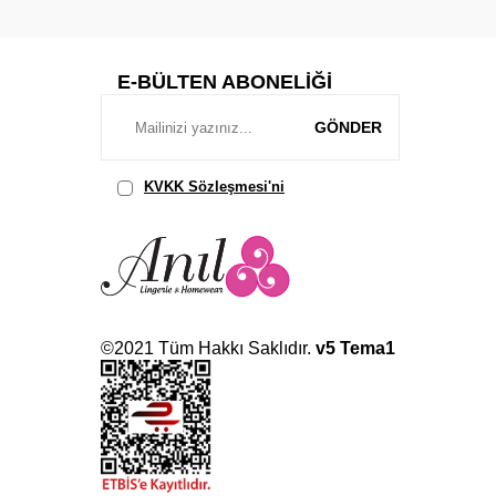
E-BÜLTEN ABONELIĞI
GÖNDER
KVKK Sözleşmesi'ni
, Okudum,
Kabul Ediyorum.
©2021 Tüm Hakkı Saklıdır.
v5 Tema1