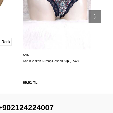
4 Renk
ANIL
ANIL
Kadın Viskon Kumaş Desenli Slip (2742)
Kadın Kalç
69,91
TL
643,90
T
+902124224007