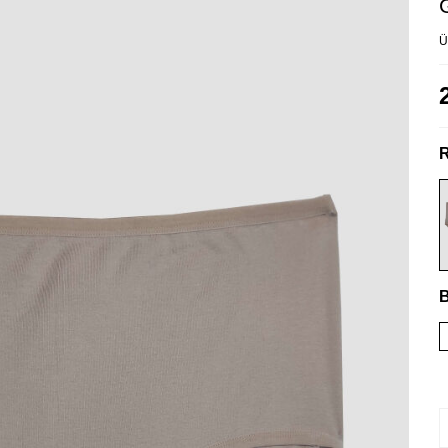
Ü
R
B