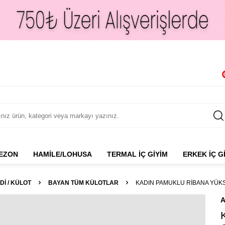
NEZON
HAMILE/LOHUSA
TERMAL İÇ GIYIM
ERKEK İÇ G
DI / KÜLOT
BAYAN TÜM KÜLOTLAR
KADIN PAMUKLU RIBANA YÜKSE
A