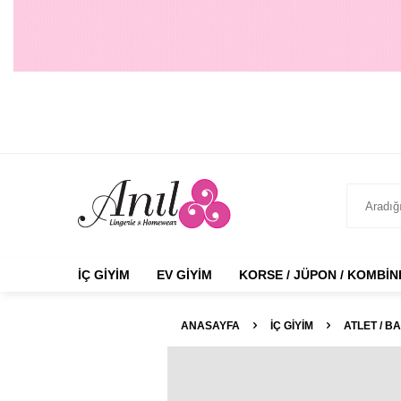
İÇ GIYIM
EV GIYIM
KORSE / JÜPON / KOMBI
ANASAYFA
İÇ GIYIM
ATLET / BA