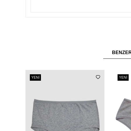
BENZE
YENI
YENI