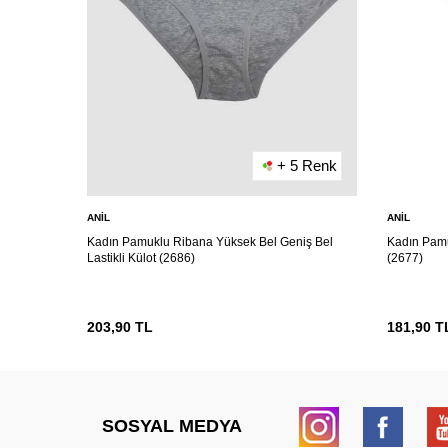
+ 5 Renk
ANIL
ANIL
Kadın Pamuklu Ribana Yüksek Bel Geniş Bel
Kadın Pamuk
Lastikli Külot (2686)
(2677)
203,90
TL
181,90
T
SOSYAL MEDYA