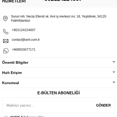
HIZMETLERI
Sururi mh. Necip Efendi sk. Anıl iş merkezi no: 18, Yeşildirek, 34120
Fatih/İstanbul
+902124224007
contact@anil.com.tr
+908503077171
Önemli Bilgiler
Hızlı Erişim
Kurumsal
E-BÜLTEN ABONELIĞI
GÖNDER