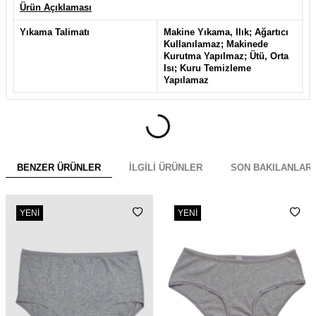
Ürün Açıklaması
Yıkama Talimatı
Makine Yıkama, Ilık; Ağartıcı
Kullanılamaz; Makinede
Kurutma Yapılmaz; Ütü, Orta
Isı; Kuru Temizleme
Yapılamaz
BENZER ÜRÜNLER
İLGILI ÜRÜNLER
SON BAKILANLAR
YENI
YENI