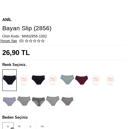
ANIL
Bayan Slip (2856)
Ürün Kodu :
MAN2856-1002
Yorum Yap
(0)
26,90
TL
Renk Seçiniz.
Beden Seçiniz
S
M
L
XL