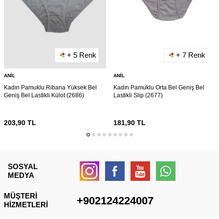
+ 5 Renk
+ 7 Renk
ANIL
ANIL
Kadın Pamuklu Ribana Yüksek Bel
Kadın Pamuklu Orta Bel Geniş Bel
Geniş Bel Lastikli Külot (2686)
Lastikli Slip (2677)
203,90
TL
181,90
TL
SOSYAL
MEDYA
MÜŞTERI
+902124224007
HIZMETLERI