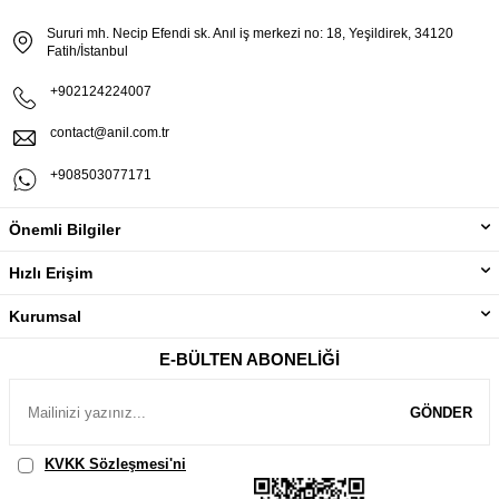
Sururi mh. Necip Efendi sk. Anıl iş merkezi no: 18, Yeşildirek, 34120
Fatih/İstanbul
+902124224007
contact@anil.com.tr
+908503077171
Önemli Bilgiler
Hızlı Erişim
Kurumsal
E-BÜLTEN ABONELIĞI
GÖNDER
KVKK Sözleşmesi'ni
, Okudum, Kabul Ediyorum.