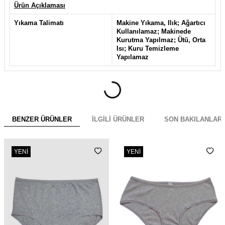
Ürün Açıklaması
Yıkama Talimatı
Makine Yıkama, Ilık; Ağartıcı
Kullanılamaz; Makinede
Kurutma Yapılmaz; Ütü, Orta
Isı; Kuru Temizleme
Yapılamaz
BENZER ÜRÜNLER
İLGILI ÜRÜNLER
SON BAKILANLAR
YENI
YENI