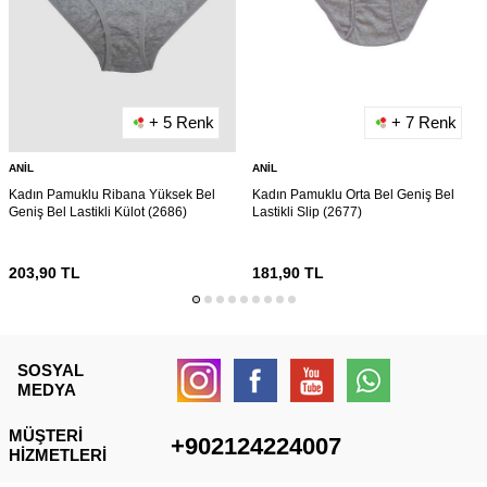
+ 5 Renk
+ 7 Renk
ANIL
ANIL
Kadın Pamuklu Ribana Yüksek Bel
Kadın Pamuklu Orta Bel Geniş Bel
Geniş Bel Lastikli Külot (2686)
Lastikli Slip (2677)
203,90
TL
181,90
TL
SOSYAL
MEDYA
MÜŞTERI
+902124224007
HIZMETLERI