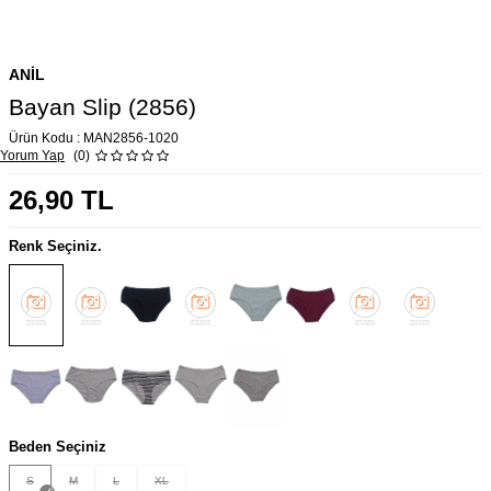
ANIL
Bayan Slip (2856)
Ürün Kodu :
MAN2856-1020
Yorum Yap
(0)
26,90
TL
Renk Seçiniz.
Beden Seçiniz
S
M
L
XL