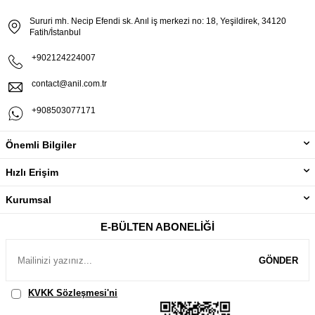
Sururi mh. Necip Efendi sk. Anıl iş merkezi no: 18, Yeşildirek, 34120
Fatih/İstanbul
+902124224007
contact@anil.com.tr
+908503077171
Önemli Bilgiler
Hızlı Erişim
Kurumsal
E-BÜLTEN ABONELIĞI
GÖNDER
KVKK Sözleşmesi'ni
, Okudum, Kabul Ediyorum.