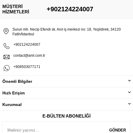
MÜŞTERI
+902124224007
HIZMETLERI
Sururi mh. Necip Efendi sk. Anıl iş merkezi no: 18, Yeşildirek, 34120
Fatih/İstanbul
+902124224007
contact@anil.com.tr
+908503077171
Önemli Bilgiler
Hızlı Erişim
Kurumsal
E-BÜLTEN ABONELIĞI
GÖNDER