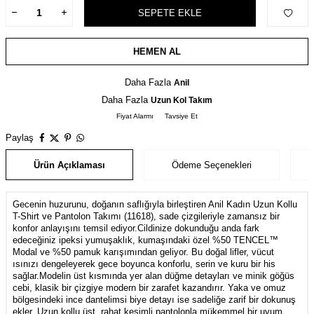
SEPETE EKLE
HEMEN AL
Daha Fazla
Anil
Daha Fazla
Uzun Kol Takım
Fiyat Alarmı
Tavsiye Et
Paylaş
Ürün Açıklaması
Ödeme Seçenekleri
Gecenin huzurunu, doğanın saflığıyla birleştiren Anil Kadın Uzun Kollu
T-Shirt ve Pantolon Takımı (11618), sade çizgileriyle zamansız bir
konfor anlayışını temsil ediyor.Cildinize dokunduğu anda fark
edeceğiniz ipeksi yumuşaklık, kumaşındaki özel %50 TENCEL™
Modal ve %50 pamuk karışımından geliyor. Bu doğal lifler, vücut
ısınızı dengeleyerek gece boyunca konforlu, serin ve kuru bir his
sağlar.Modelin üst kısmında yer alan düğme detayları ve minik göğüs
cebi, klasik bir çizgiye modern bir zarafet kazandırır. Yaka ve omuz
bölgesindeki ince dantelimsi biye detayı ise sadeliğe zarif bir dokunuş
ekler. Uzun kollu üst, rahat kesimli pantolonla mükemmel bir uyum