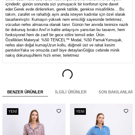
içindedir; günün sonunda sizi yumuşacık bir konforun içine davet
eder.Gerek evde dinlenirken, gerek tatilde, gerekse misafirlikte… Bu
takım, zarafet ve rahatlığı aynı anda isteyen kadınlar için özel olarak
tasarlanmıştır. Kumaşın yüksek nem emiciliği sayesinde terletmez,
vücudun nefes almasına olanak tanır. Günün her anında teninize nazik
bir dokunuş bırakır.Anıl’ın kalite anlayışını yansıtan bu tasarım, hem
fonksiyonel hem de zarif bir gece stilini temsil eder. Ürün
Özellikleri:Materyal: %50 TENCEL™ Modal, %50 PamukYumuşak,
nefes alan doğal kumaşUzun kollu, düğmeli üst ve rahat kesim
pantolonYaka ve omuzda zarif biye detaylarıGöğüs cebinde minik
nakış dokunuşuNemi hızlı emer, terletmez
BENZER ÜRÜNLER
İLGILI ÜRÜNLER
SON BAKILANLAR
YENI
YENI