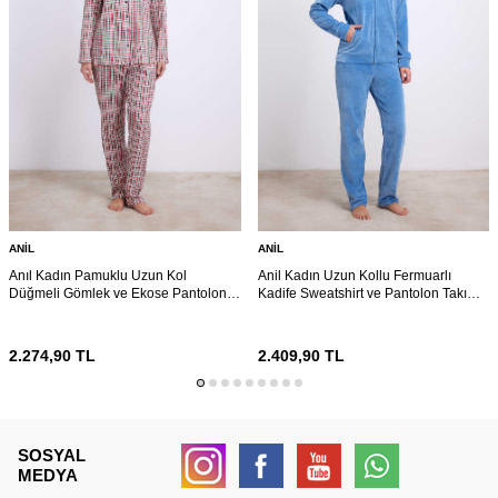
ANIL
ANIL
Anıl Kadın Pamuklu Uzun Kol
Anil Kadın Uzun Kollu Fermuarlı
Düğmeli Gömlek ve Ekose Pantolon
Kadife Sweatshirt ve Pantolon Takım
Pijama Takımı Zamansız Şıklık 11627
11625
2.274,90
TL
2.409,90
TL
SOSYAL
MEDYA