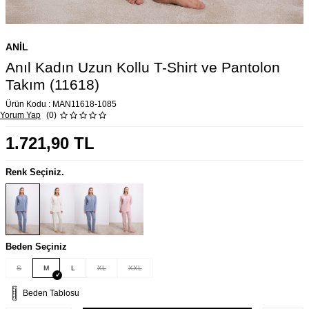
ANIL
Anıl Kadın Uzun Kollu T-Shirt ve Pantolon
Takım (11618)
Ürün Kodu :
MAN11618-1085
Yorum Yap
(0)
1.721,90
TL
Renk Seçiniz.
Beden Seçiniz
S
M
L
XL
XXL
Beden Tablosu