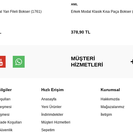
ANIL
l Yan Fileli Bokser (1761)
Erkek Modal Klasik Kısa Paça Bokser 
L
378,90
TL
MÜŞTERI
HIZMETLERI
lgiler
Hızlı Erişim
Kurumsal
şulları
Anasayfa
Hakkımızda
leşmesi
Yeni Ürünler
Mağazalarımız
eşmesi
İndirimdekiler
İletişim
İade Koşulları
Müşteri Hizmetleri
 Güvenlik
Sepetim