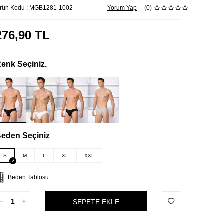
rün Kodu :
MGB1281-1002
Yorum Yap
(0)
276,90
TL
enk Seçiniz.
eden Seçiniz
S
M
L
XL
XXL
Beden Tablosu
SEPETE EKLE