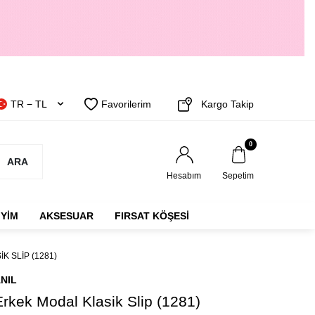
TR − TL
Favorilerim
Kargo Takip
0
ARA
Hesabım
Sepetim
IYIM
AKSESUAR
FIRSAT KÖŞESİ
K SLIP (1281)
NIL
Erkek Modal Klasik Slip (1281)