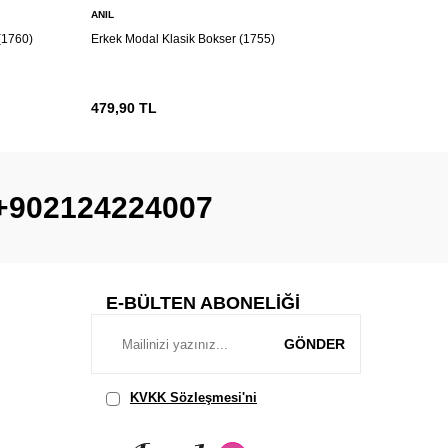
ANIL
ANIL
(1760)
Erkek Modal Klasik Bokser (1755)
Erkek Moda
479,90
TL
463,90
T
+902124224007
E-BÜLTEN ABONELIĞI
GÖNDER
KVKK Sözleşmesi'ni
, Okudum,
Kabul Ediyorum.