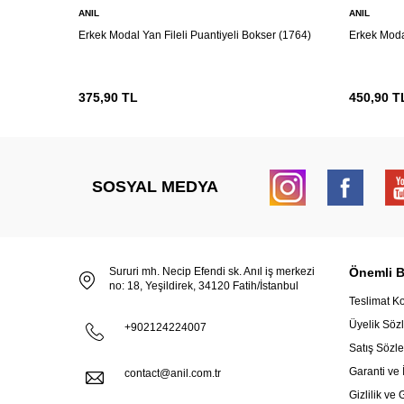
ANIL
ANIL
Erkek Modal Yan Fileli Puantiyeli Bokser (1764)
Erkek Moda
375,90
TL
450,90
T
SOSYAL MEDYA
Sururi mh. Necip Efendi sk. Anıl iş merkezi
Önemli Bi
no: 18, Yeşildirek, 34120 Fatih/İstanbul
Teslimat Ko
Üyelik Söz
+902124224007
Satış Sözl
Garanti ve 
contact@anil.com.tr
Gizlilik ve