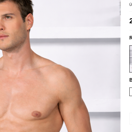
Ü
R
B