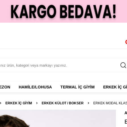
NEZON
HAMILE/LOHUSA
TERMAL İÇ GIYIM
ERKEK İÇ G
ERKEK İÇ GIYIM
ERKEK KÜLOT / BOKSER
ERKEK MODAL KLASI
A