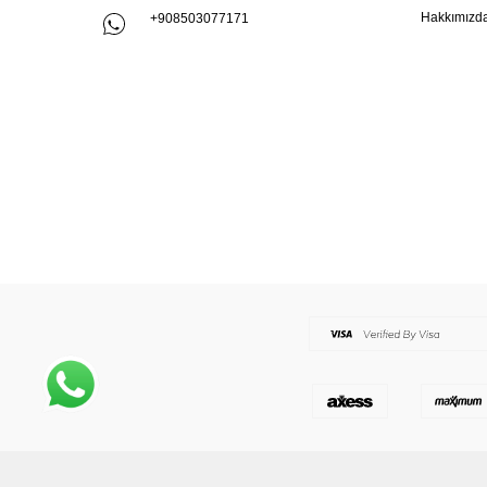
Hakkımızd
+908503077171