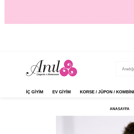
İÇ GIYIM
EV GIYIM
KORSE / JÜPON / KOMBI
ANASAYFA