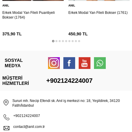
ANIL
ANIL
Erkek Modal Yan Fileli Puantiyeli
Erkek Modal Yan Fileli Bokser (1761)
Bokser (1764)
375,90
TL
450,90
TL
SOSYAL
MEDYA
MÜŞTERI
+902124224007
HIZMETLERI
Sururi mh. Necip Efendi sk. Anıl iş merkezi no: 18, Yeşildirek, 34120
Fatih/İstanbul
+902124224007
contact@anil.com.tr