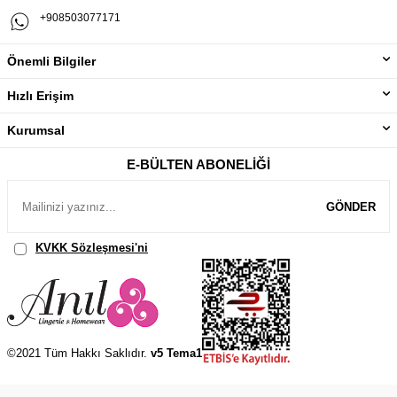
+908503077171
Önemli Bilgiler
Hızlı Erişim
Kurumsal
E-BÜLTEN ABONELIĞI
GÖNDER
KVKK Sözleşmesi'ni
, Okudum, Kabul Ediyorum.
©2021 Tüm Hakkı Saklıdır.
v5 Tema1