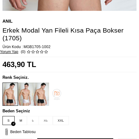
ANIL
Erkek Modal Yan Fileli Kısa Paça Bokser
(1705)
Ürün Kodu :
MGB1705-1002
Yorum Yap
(0)
463,90
TL
Renk Seçiniz.
Beden Seçiniz
S
M
L
XL
XXL
Beden Tablosu