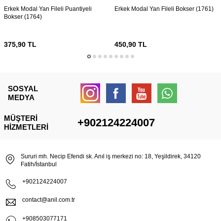
Erkek Modal Yan Fileli Puantiyeli
Erkek Modal Yan Fileli Bokser (1761)
Bokser (1764)
375,90
TL
450,90
TL
SOSYAL
MEDYA
MÜŞTERI
+902124224007
HIZMETLERI
Sururi mh. Necip Efendi sk. Anıl iş merkezi no: 18, Yeşildirek, 34120
Fatih/İstanbul
+902124224007
contact@anil.com.tr
+908503077171