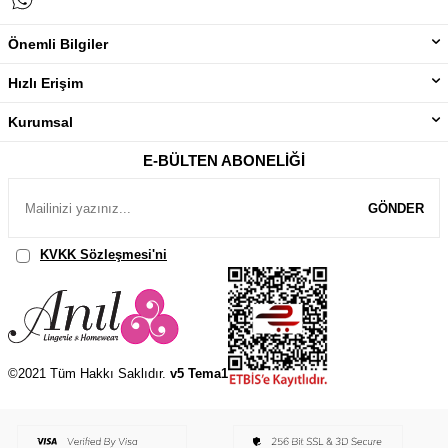
Önemli Bilgiler
Hızlı Erişim
Kurumsal
E-BÜLTEN ABONELIĞI
GÖNDER
KVKK Sözleşmesi'ni
, Okudum, Kabul Ediyorum.
©2021 Tüm Hakkı Saklıdır.
v5 Tema1