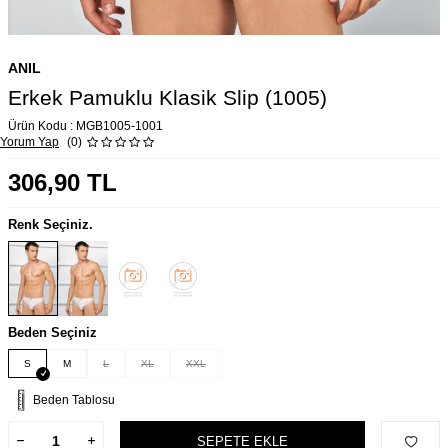
ANIL
Erkek Pamuklu Klasik Slip (1005)
Ürün Kodu :
MGB1005-1001
Yorum Yap
(0)
306,90
TL
Renk Seçiniz.
Beden Seçiniz
S
M
L
XL
XXL
Beden Tablosu
SEPETE EKLE