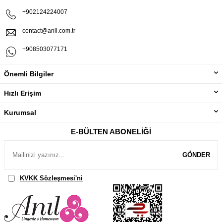
+902124224007
contact@anil.com.tr
+908503077171
Önemli Bilgiler
Hızlı Erişim
Kurumsal
E-BÜLTEN ABONELIĞI
GÖNDER
KVKK Sözleşmesi'ni
, Okudum, Kabul Ediyorum.