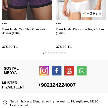
+ 3 Renk
ANIL
ANIL
Erkek Modal Yan Fileli Puantiyeli
Erkek Modal Klasik Kısa Paça Bokser
Bokser (1764)
(1760)
375,90
TL
378,90
TL
SOSYAL
MEDYA
MÜŞTERI
+902124224007
HIZMETLERI
Sururi mh. Necip Efendi sk. Anıl iş merkezi no: 18, Yeşildirek, 34120
Fatih/İstanbul